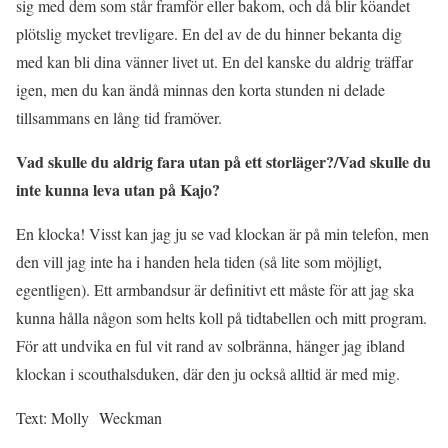
sig med dem som står framför eller bakom, och då blir köandet
plötslig mycket trevligare. En del av de du hinner bekanta dig
med kan bli dina vänner livet ut. En del kanske du aldrig träffar
igen, men du kan ändå minnas den korta stunden ni delade
tillsammans en lång tid framöver.
Vad skulle du aldrig fara utan på ett storläger?/Vad skulle du
inte kunna leva utan på Kajo?
En klocka! Visst kan jag ju se vad klockan är på min telefon, men
den vill jag inte ha i handen hela tiden (så lite som möjligt,
egentligen). Ett armbandsur är definitivt ett måste för att jag ska
kunna hålla någon som helts koll på tidtabellen och mitt program.
För att undvika en ful vit rand av solbränna, hänger jag ibland
klockan i scouthalsduken, där den ju också alltid är med mig.
Text: Molly Weckman