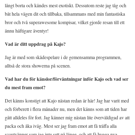
långt borta och kändes mest exotiskt. Dessutom reste jag tåg och
båt hela vägen dit och tillbaka, tillsammans med min fantastiska
bror och två superawesome kompisar, vilket gjorde resan till ett
ännu häftigare äventyr!
Vad är ditt uppdrag på Kajo?
Jag är med som skådespelare i de gemensamma programmen,
alltså de stora showerna på scenen.
Vad har du för känslor/förväntningar inför Kajo och vad ser
du mest fram emot?
Det känns konstigt att Kajo nästan redan är här! Jag har varit med
och förberett i flera månader nu, men det känns som att tiden har
gått alldeles för fort. Jag känner mig nästan lite överväldigad av att
packa och åka iväg. Mest ser jag fram emot att få träffa alla
scoutvänner som jag inte sett på länge, och att få bygga nya