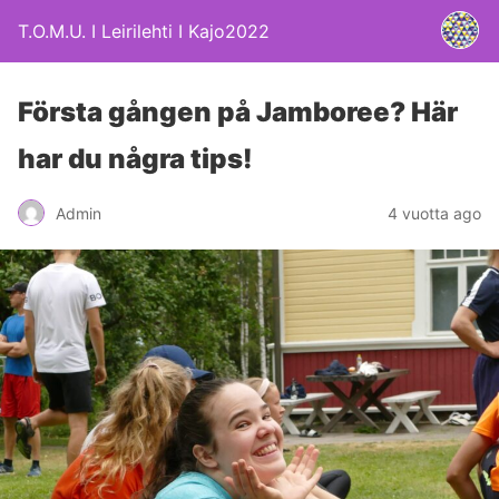
T.O.M.U. I Leirilehti I Kajo2022
Första gången på Jamboree? Här
har du några tips!
4 vuotta ago
Admin