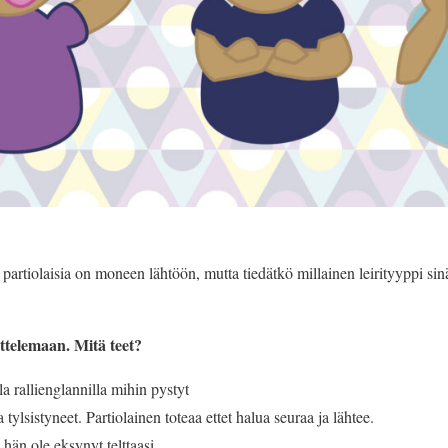
partiolaisia on moneen lähtöön, mutta tiedätkö millainen leirityyppi sinä
uttelemaan. Mitä teet?
la rallienglannilla mihin pystyt
tylsistyneet. Partiolainen toteaa ettet halua seuraa ja lähtee.
 hän ole eksynyt telttaasi.