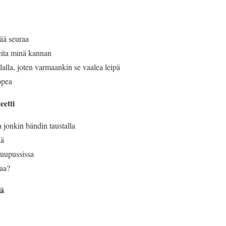
ää seuraa
ita minä kannan
alalla, joten varmaankin se vaalea leipä
opea
eetti
 jonkin bändin taustalla
ää
upussissa
aa?
lä