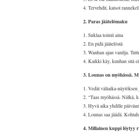
Tervehdit, katsot rannekell
2. Paras jäätelömaku
Suklaa toimii aina
En pidä jäätelöstä
Wanhan ajan vanilja. Tuttu
Kaikki käy, kunhan sitä ei
3. Lounas on myöhässä. Mi
Vedät väliaika-näytöksen j
“Taas myöhässä. Nälkä, ki
Hyvä aika yhdille päiväun
Lounas saa jäädä. Kohtaha
4. Millainen kuppi löytyy 