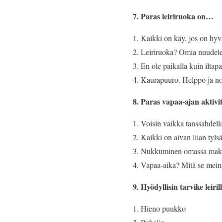
7. Paras leiriruoka on…
Kaikki on käy, jos on hyv
Leiriruoka? Omia nuudele
En ole paikalla kuin iltap
Kaurapuuro. Helppo ja n
8. Paras vapaa-ajan aktivit
Voisin vaikka tanssahdella
Kaikki on aivan liian tyls
Nukkuminen omassa maku
Vapaa-aika? Mitä se mein
9. Hyödyllisin tarvike leiril
Hieno puukko