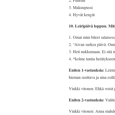
Puhelin
Makuupussi
Hyvät kengät
10. Leiripäivä loppuu. Mit
Omat mini bileet salaisess
“Aivan surkea päivä. Onn
Heti nukkumaan. Ei sitä 
*kolme tuntia herätykse
Eniten 1-vastauksia:
Leirin
hieman rasittava ja aina esill
Vinkki vitonen: Ehkä voisit 
Eniten 2-vastauksia:
Valitt
Vinkki vitonen: Anna mahdolli