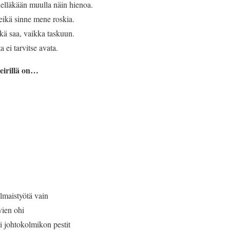
lläkään muulla näin hienoa.
eikä sinne mene roskia.
kä saa, vaikka taskuun.
 ei tarvitse avata.
eirillä on…
ilmaistyötä vain
vien ohi
i johtokolmikon pestit