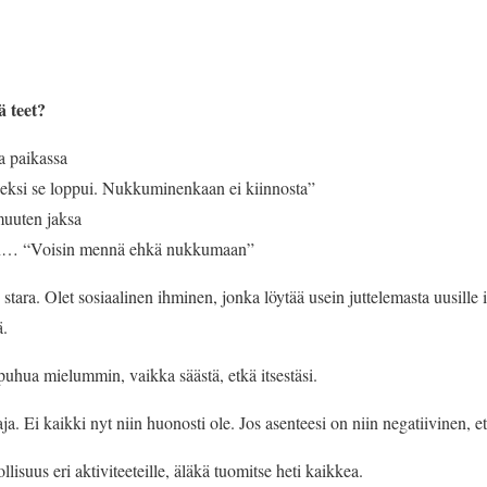
ä teet?
a paikassa
eksi se loppui. Nukkuminenkaan ei kiinnosta”
muuten jaksa
en… “Voisin mennä ehkä nukkumaan”
 stara. Olet sosiaalinen ihminen, jonka löytää usein juttelemasta uusille 
ä.
puhua mielummin, vaikka säästä, etkä itsestäsi.
aja. Ei kaikki nyt niin huonosti ole. Jos asenteesi on niin negatiivinen, 
suus eri aktiviteeteille, äläkä tuomitse heti kaikkea.