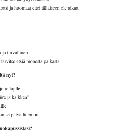
oasi ja huomaat ettei tällaiseen ole aikaa.
 ja turvallinen
 tarvitse etsiä monesta paikasta
tä nyt?
onottajille
ire ja kaikkea”
ille
n se päivällinen on.
ruokapussistasi?