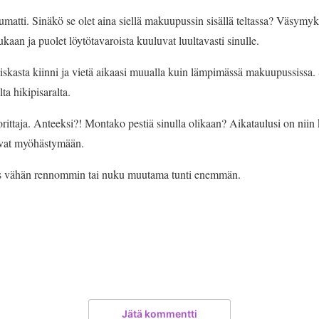
atti. Sinäkö se olet aina siellä makuupussin sisällä teltassa? Väsymyks
kaan ja puolet löytötavaroista kuuluvat luultavasti sinulle.
niskasta kiinni ja vietä aikaasi muualla kuin lämpimässä makuupussissa. 
a hikipisaralta.
rittaja. Anteeksi?! Montako pestiä sinulla olikaan? Aikataulusi on niin k
tuvat myöhästymään.
es vähän rennommin tai nuku muutama tunti enemmän.
Jätä kommentti