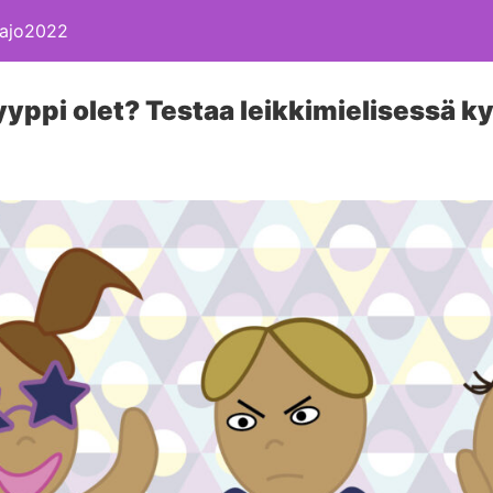
 Kajo2022
tyyppi olet? Testaa leikkimielisessä k