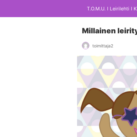
T.O.M.U. I Leirilehti I
Millainen leiri
toimittaja2