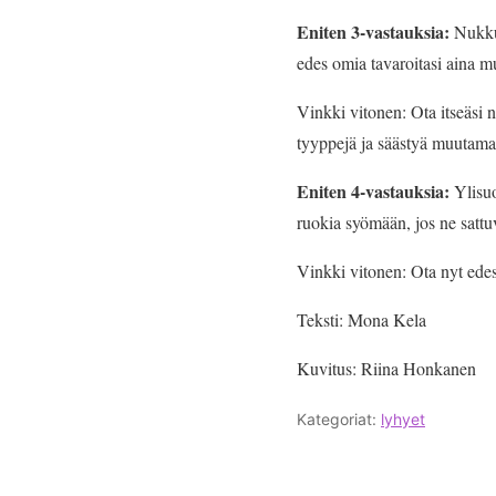
Eniten 3-vastauksia:
Nukkum
edes omia tavaroitasi aina mu
Vinkki vitonen:
Ota itseäsi 
tyyppejä ja säästyä muutamalt
Eniten 4-vastauksia:
Ylisuo
ruokia syömään, jos ne sat
Vinkki vitonen: Ota nyt ed
Teksti: Mona Kela
Kuvitus: Riina Honkanen
Kategoriat:
lyhyet