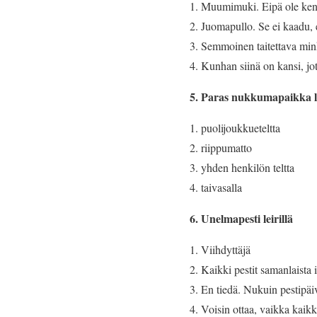
Muumimuki. Eipä ole kene
Juomapullo. Se ei kaadu, 
Semmoinen taitettava min
Kunhan siinä on kansi, jota
5. Paras nukkumapaikka l
puolijoukkueteltta
riippumatto
yhden henkilön teltta
taivasalla
6. Unelmapesti leirillä
Viihdyttäjä
Kaikki pestit samanlaista 
En tiedä. Nukuin pestipäi
Voisin ottaa, vaikka kaikk