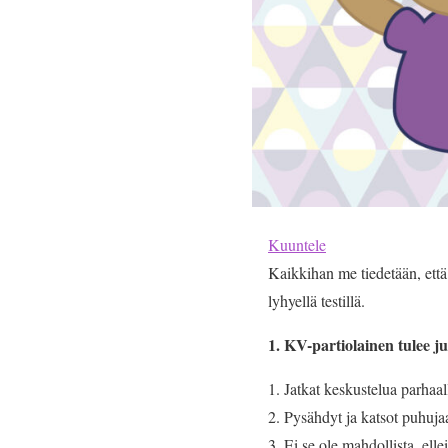
Kuuntele
Kaikkihan me tiedetään, että 
lyhyellä testillä.
1. KV-partiolainen tulee j
Jatkat keskustelua parhaal
Pysähdyt ja katsot puhujaa 
Ei se ole mahdollista, ellei