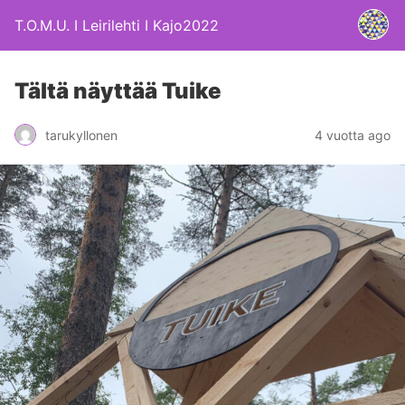
T.O.M.U. I Leirilehti I Kajo2022
Tältä näyttää Tuike
4 vuotta ago
tarukyllonen