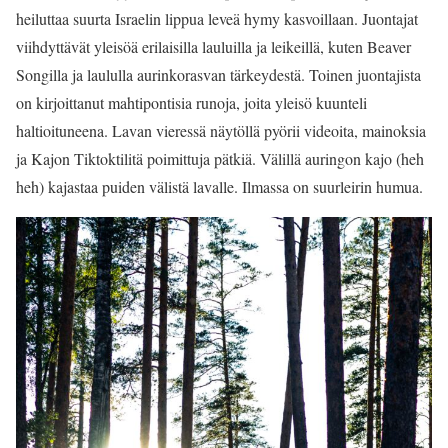
heiluttaa suurta Israelin lippua leveä hymy kasvoillaan. Juontajat
viihdyttävät yleisöä erilaisilla lauluilla ja leikeillä, kuten Beaver
Songilla ja laululla aurinkorasvan tärkeydestä. Toinen juontajista
on kirjoittanut mahtipontisia runoja, joita yleisö kuunteli
haltioituneena. Lavan vieressä näytöllä pyörii videoita, mainoksia
ja Kajon Tiktoktilitä poimittuja pätkiä. Välillä auringon kajo (heh
heh) kajastaa puiden välistä lavalle. Ilmassa on suurleirin humua.