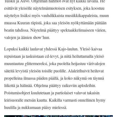
Tuisku ja Auvo. Ohjelman hahmot ovat nyt kaikki lavalla. He
esittävät yleisölle näytelmämuotoisen esityksen, joka koostuu
näyttelyn lisäksi myös vauhdikkaista musiikkikappaleista, muun
muassa Kuuran räpistä, joka saa yleisön nyökyttämään päitään
beatin tahdissa. Näytelmä päättyy spektaakkelimaiseen värien,
valojen ja äänien show’hun.
Lopuksi kaikki laulavat yhdessä Kajo-laulun. Yleisö kaivaa
repuistaan ja taskuistaan cd-levyt, ja niitä heiluttamalla yleisö
muuntautuu glittermereksi, joka puolelta heijastuu värivalojen
säteitä levyistä yleisön toisille puolille. Alaleirihuivit heiluvat
propelleina ilmassa päiden päällä, ja koko näkymä on täynnä
liikettä ja hälinää. Ohjelma päättyy raikuviin aplodeihin.
Poistumisohjeet kuulutetaan ja partiolaiset valuvat takaisin
leirisuoralle metsän kautta. Kaikilla varmasti onnellinen hymy
huulilla ja nukkumaan pääsy mielessä.