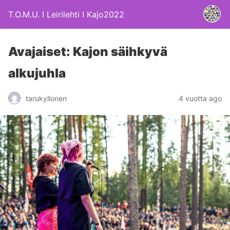
T.O.M.U. I Leirilehti I Kajo2022
Avajaiset: Kajon säihkyvä
alkujuhla
4 vuotta ago
tarukyllonen