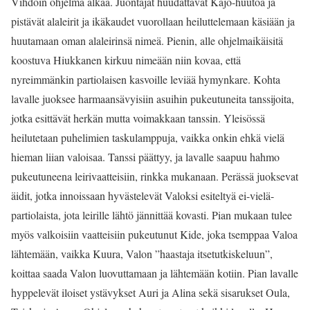
Vihdoin ohjelma alkaa. Juontajat huudattavat Kajo-huutoa ja
pistävät alaleirit ja ikäkaudet vuorollaan heiluttelemaan käsiään ja
huutamaan oman alaleirinsä nimeä. Pienin, alle ohjelmaikäisitä
koostuva Hiukkanen kirkuu nimeään niin kovaa, että
nyreimmänkin partiolaisen kasvoille leviää hymynkare. Kohta
lavalle juoksee harmaansävyisiin asuihin pukeutuneita tanssijoita,
jotka esittävät herkän mutta voimakkaan tanssin. Yleisössä
heilutetaan puhelimien taskulamppuja, vaikka onkin ehkä vielä
hieman liian valoisaa. Tanssi päättyy, ja lavalle saapuu hahmo
pukeutuneena leirivaatteisiin, rinkka mukanaan. Perässä juoksevat
äidit, jotka innoissaan hyvästelevät Valoksi esiteltyä ei-vielä-
partiolaista, jota leirille lähtö jännittää kovasti. Pian mukaan tulee
myös valkoisiin vaatteisiin pukeutunut Kide, joka tsemppaa Valoa
lähtemään, vaikka Kuura, Valon ”haastaja itsetutkiskeluun”,
koittaa saada Valon luovuttamaan ja lähtemään kotiin. Pian lavalle
hyppelevät iloiset ystävykset Auri ja Alina sekä sisarukset Oula,