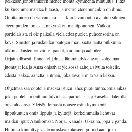
pelkkään jonottamiseen menee monta kymmentä minuuttia. Pitkä
kulkueemme matelee hitaasti, ja metrin eteneminenkin on ihme.
Odottaminen on vaivan arvoista: kun lavamonttu avautuu silmien
eteen puiden lomasta, näkymä on mahtipontinen. Vaikka
partiolaisista ei ole paikalla vielä edes puolet, puheensorina on
kova. Sinisten ja ruskeiden paitojen meri, siellä täällä pilkkuina
ulkomaalaisten eri väriset paidat, kuohuu ja aaltoilee,
kirjaimellisesti. Ennen ohjelmaa lämmittelyksi avajaisohjelman
juontajat Ida ja Ansa ohjasivat yleisössä aaltoja sivulta toiselle,
edestä taakse, äänellä ja ilman, joka tavalla mitä vain keksii.
Ohjelmaa saa odotella mäessä istuen lähes puoli tuntia. Sillä aikaa
joka puolelta monttuun tulvii lisää partiolaisia, jokaisella alaleirillä
oma alueensa. Yleisön lomasta nousee esiin kymmeniä
lippukuntien omia lippuja ja kylttejä, korkeimmalla liehuvat
maiden liput: Alankomaat, Norja, Kanada, Ukraina, jopa Uganda.
Huomio kiinnittyy vaaleanruskeapaitaiseen porukkaan, joka