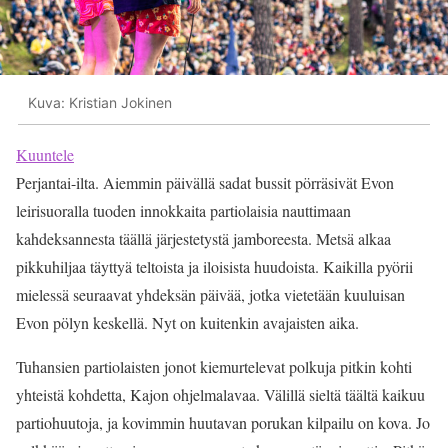
Kuva: Kristian Jokinen
Kuuntele
Perjantai-ilta. Aiemmin päivällä sadat bussit pörräsivät Evon
leirisuoralla tuoden innokkaita partiolaisia nauttimaan
kahdeksannesta täällä järjestetystä jamboreesta. Metsä alkaa
pikkuhiljaa täyttyä teltoista ja iloisista huudoista. Kaikilla pyörii
mielessä seuraavat yhdeksän päivää, jotka vietetään kuuluisan
Evon pölyn keskellä. Nyt on kuitenkin avajaisten aika.
Tuhansien partiolaisten jonot kiemurtelevat polkuja pitkin kohti
yhteistä kohdetta, Kajon ohjelmalavaa. Välillä sieltä täältä kaikuu
partiohuutoja, ja kovimmin huutavan porukan kilpailu on kova. Jo