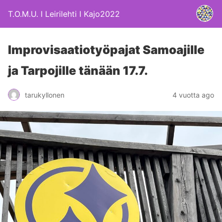
T.O.M.U. I Leirilehti I Kajo2022
Improvisaatiotyöpajat Samoajille
ja Tarpojille tänään 17.7.
4 vuotta ago
tarukyllonen