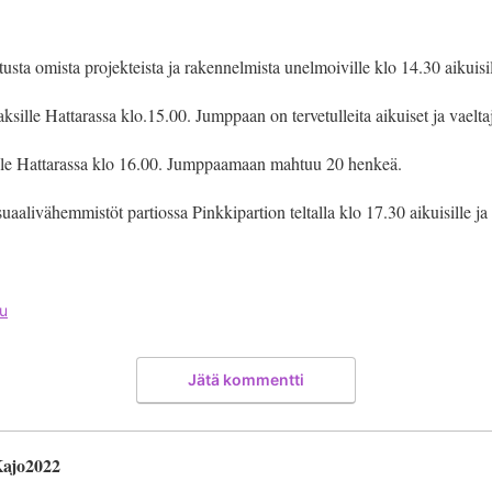
sta omista projekteista ja rakennelmista unelmoiville klo 14.30 aikuisi
aksille Hattarassa klo.15.00. Jumppaan on tervetulleita aikuiset ja vaeltaj
tajille Hattarassa klo 16.00. Jumppaamaan mahtuu 20 henkeä.
aalivähemmistöt partiossa Pinkkipartion teltalla klo 17.30 aikuisille ja v
u
Jätä kommentti
 Kajo2022