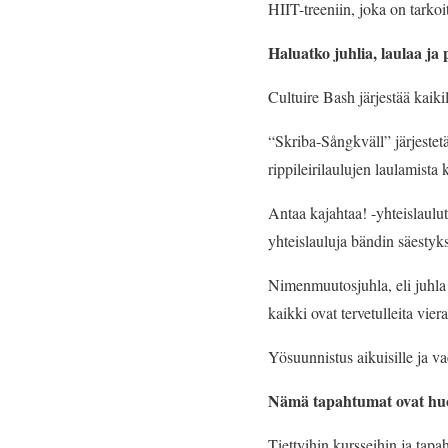
HIIT-treeniin, joka on tarkoi
Haluatko juhlia, laulaa ja
Cultuire Bash järjestää kaiki
“Skriba-Sångkväll” järjestetä
rippileirilaulujen laulamista 
Antaa kajahtaa! -yhteislaulu
yhteislauluja bändin säestyks
Nimenmuutosjuhla, eli juhla k
kaikki ovat tervetulleita vier
Yösuunnistus aikuisille ja va
Nämä tapahtumat ovat huo
Tiettyihin kursseihin ja tapa