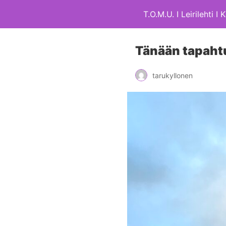
T.O.M.U. I Leirilehti I
Tänään tapahtu
tarukyllonen