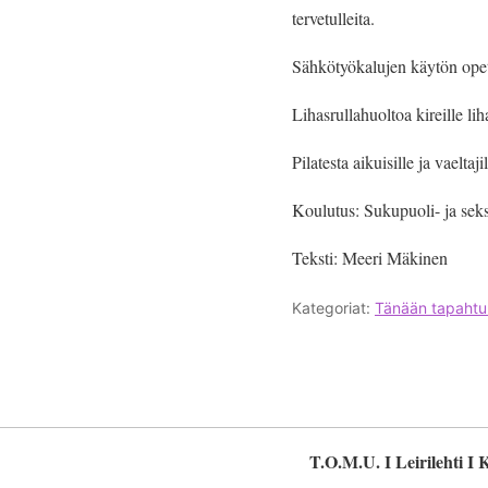
tervetulleita.
Sähkötyökalujen käytön opetu
Lihasrullahuoltoa kireille lih
Pilatesta aikuisille ja vael
Koulutus: Sukupuoli- ja seksu
Teksti: Meeri Mäkinen
Kategoriat:
Tänään tapahtu
T.O.M.U. I Leirilehti I