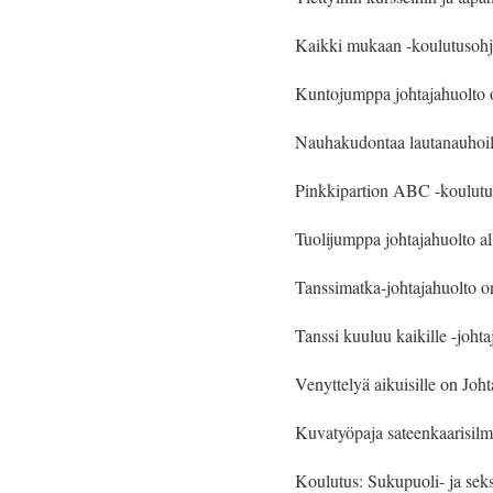
Kaikki mukaan -koulutusohje
Kuntojumppa johtajahuolto on
Nauhakudontaa lautanauhoilla
Pinkkipartion ABC -koulutus a
Tuolijumppa johtajahuolto alk
Tanssimatka-johtajahuolto on 
Tanssi kuuluu kaikille -joht
Venyttelyä aikuisille on Jo
Kuvatyöpaja sateenkaarisilmäl
Koulutus: Sukupuoli- ja seksu