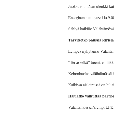
Juoksukoulu/aamulenkki kai
Energinen aamujazz klo.9.00 
Sählyä kaikille Välähtämöss
Tarvitsetko paussia leiriel
Lempeä nykytanssi Välähtämös
“Terve selkä” treeni, eli lii
Kehonhuolto välähtämössä kl
Kaikissa alaleireissä on hilj
Haluatko vaikuttaa partio
Välähtämössä/Parempi LPK on