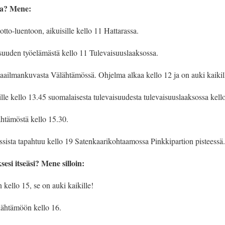
ta? Mene:
tto-luentoon, aikuisille kello 11 Hattarassa.
suuden työelämästä kello 11 Tulevaisuuslaaksossa.
maailmankuvasta Välähtämössä. Ohjelma alkaa kello 12 ja on auki kaikil
le kello 13.45 suomalaisesta tulevaisuudesta tulevaisuuslaaksossa kell
ähtämöstä kello 15.30.
sista tapahtuu kello 19 Satenkaarikohtaamossa Pinkkipartion pisteessä.
sesi itseäsi? Mene silloin:
kello 15, se on auki kaikille!
ähtämöön kello 16.