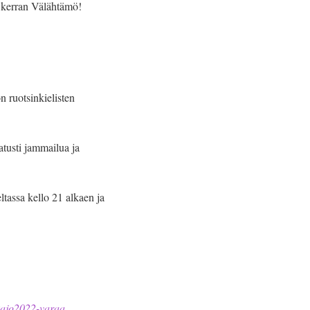
as kerran Välähtämö!
n ruotsinkielisten
atusti jammailua ja
ltassa kello 21 alkaen ja
kajo2022-varaa