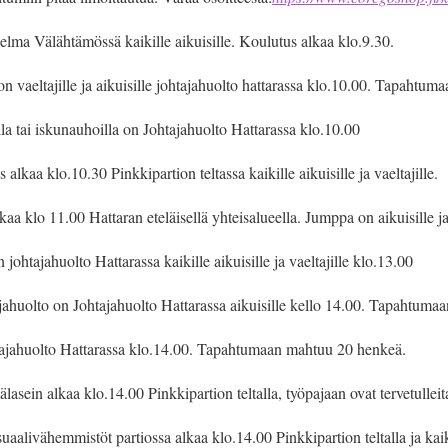
lma Välähtämössä kaikille aikuisille. Koulutus alkaa klo.9.30.
 vaeltajille ja aikuisille johtajahuolto hattarassa klo.10.00. Tapahtu
 tai iskunauhoilla on Johtajahuolto Hattarassa klo.10.00
lkaa klo.10.30 Pinkkipartion teltassa kaikille aikuisille ja vaeltajille.
aa klo 11.00 Hattaran eteläisellä yhteisalueella. Jumppa on aikuisille ja 
johtajahuolto Hattarassa kaikille aikuisille ja vaeltajille klo.13.00
ajahuolto on Johtajahuolto Hattarassa aikuisille kello 14.00. Tapahtum
htajahuolto Hattarassa klo.14.00. Tapahtumaan mahtuu 20 henkeä.
asein alkaa klo.14.00 Pinkkipartion teltalla, työpajaan ovat tervetulleita 
aalivähemmistöt partiossa alkaa klo.14.00 Pinkkipartion teltalla ja kaikk