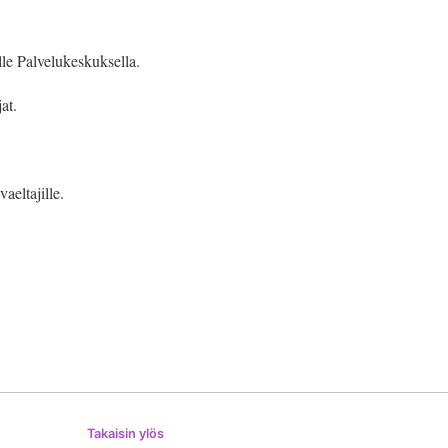
lle Palvelukeskuksella.
at.
aeltajille.
Takaisin ylös