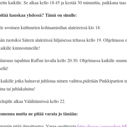
tettu kaikille. Se alkaa kello 18.45 ja kestää 30 minuuttia, paikkana ta
 pitää hauskaa yhdessä? Tämä on sinulle:
lle avoimen kulttuurien kohtaamisillan alaleireissä klo 18.
än ruotsiksi Säteen alaleirissä hiljaisessa teltassa kello 19. Ohjelmassa o
kaikille kiinnostuneille!
tilaisuus tapahtuu Raffun lavalla kello 20.30. Ohjelmassa kaikille suunn
ellä!
aikille jotka haluavat juhlistaa nimen vaihtoa,pidetään Pinkkipartion te
aina tai juhlakaluina!
eltajille alkaa Välähtämössä kello 22.
menna mutta ne pitää varata jo tänään:
htumiin pitää ilmoittautua. Varaa osoitteesta:
https://www.coregoshop.fi/