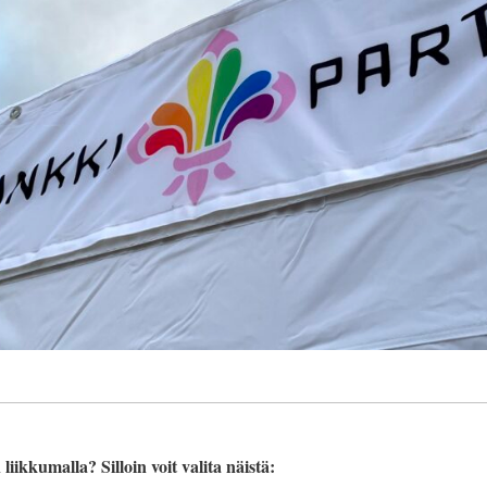
liikkumalla? Silloin voit valita näistä: