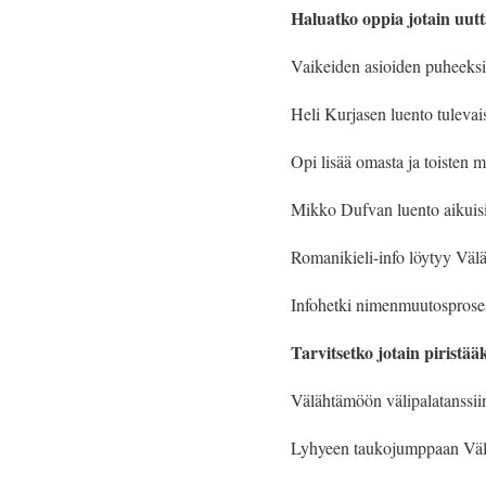
Haluatko oppia jotain uut
Vaikeiden asioiden puheeksio
Heli Kurjasen luento tulevai
Opi lisää omasta ja toisten 
Mikko Dufvan luento aikuisil
Romanikieli-info löytyy Väl
Infohetki nimenmuutosproses
Tarvitsetko jotain piristääk
Välähtämöön välipalatanssiin 
Lyhyeen taukojumppaan Väl