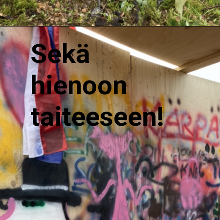
Sekä
hienoon
taiteeseen!