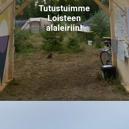
Tutustuimme
Loisteen
alaleiriin!