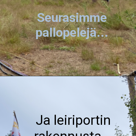
Seurasimme
pallopelejä...
Ja leiriportin