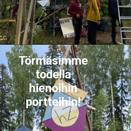
Törmäsimme
todella
hienoihin
portteihin!