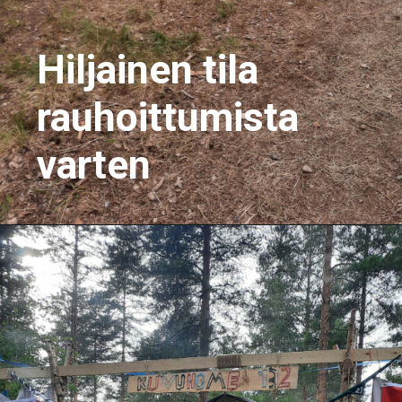
Hiljainen tila
rauhoittumista
varten