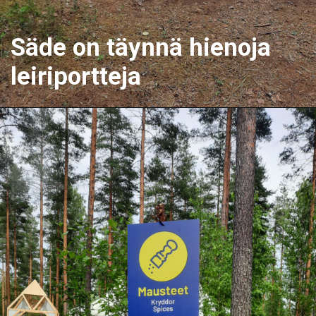
Säde on täynnä hienoja
leiriportteja