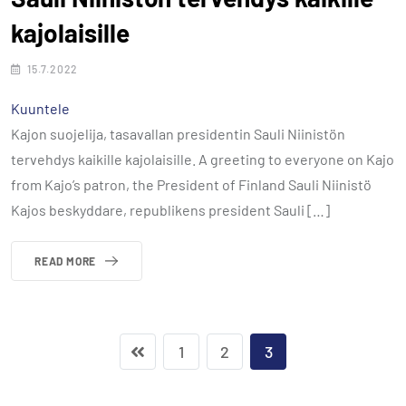
kajolaisille
15.7.2022
Kuuntele
Kajon suojelija, tasavallan presidentin Sauli Niinistön
tervehdys kaikille kajolaisille. A greeting to everyone on Kajo
from Kajo’s patron, the President of Finland Sauli Niinistö
Kajos beskyddare, republikens president Sauli […]
READ MORE
1
2
3