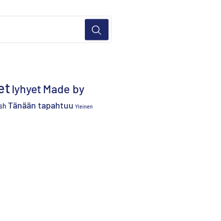
et
lyhyet
Made by
Tänään tapahtuu
sh
Yleinen