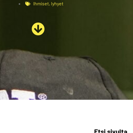
Ihmiset
,
lyhyet
Etsi sivulta