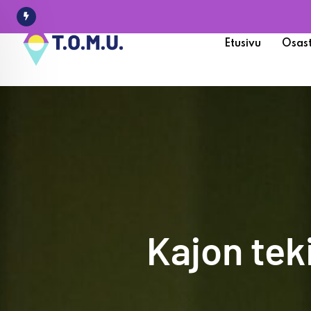
Etusivu
Osas
Kajon tek