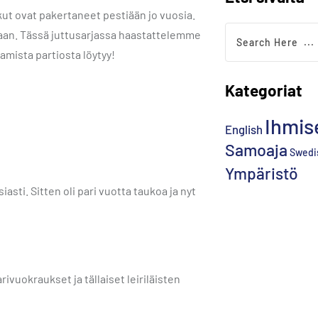
kut ovat pakertaneet pestiään jo vuosia.
itaan. Tässä juttusarjassa haastattelemme
amista partiosta löytyy!
Kategoriat
Ihmis
English
Samoaja
Swedi
Ympäristö
sti. Sitten oli pari vuotta taukoa ja nyt
ivuokraukset ja tällaiset leiriläisten