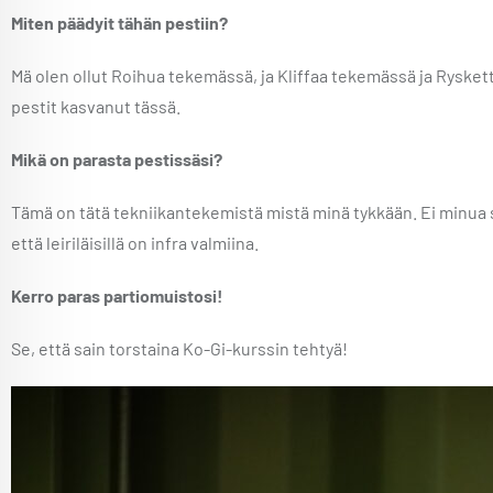
Miten päädyit tähän pestiin?
Mä olen ollut Roihua tekemässä, ja Kliffaa tekemässä ja Rysket
pestit kasvanut tässä.
Mikä on parasta pestissäsi?
Tämä on tätä tekniikantekemistä mistä minä tykkään. Ei minua si
että leiriläisillä on infra valmiina.
Kerro paras partiomuistosi!
Se, että sain torstaina Ko-Gi-kurssin tehtyä!