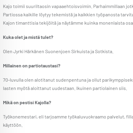
Kajo toimii suuriltaosin vapaaehtoisvoimin. Parhaimmillaan jot
Partiossa kaikille löytyy tekemistä ja kaikkien työpanosta tarv
Kajon timanttisia tekijöitä ja näytämme kuinka monenlaista osa
Kuka olet ja mistä tulet?
Olen Jyrki Härkänen Suonenjoen Sirkuista ja Sotkista.
Millainen on partiotaustasi?
70-luvulla olen alotitanut sudenpentuna ja ollut parikymppiseksia
lasten myötä aloittanut uudestaan. Ikuinen partiolainen siis.
Mikä on pestisi Kajolla?
Työkonemestari, eli tarjoamme työkaluvuokraamo palvelut, fillar
käyttöön.