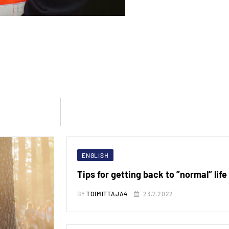
ENGLISH
Tips for getting back to ”normal” life
BY
TOIMITTAJA4
23.7.2022