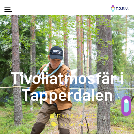
Tivoliatmosfär i
Tapperdalen
17 heinäkuun, 2022
Ihmiset
,
Swedish