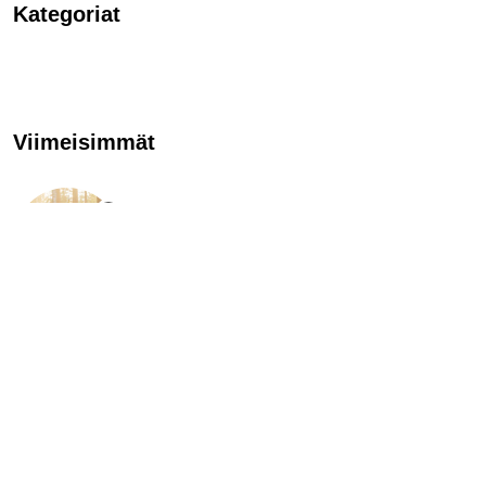
Kategoriat
Viimeisimmät
TÄNÄÄN TAPAHTUU
Evon tomu laskeutuu
23.7.2022
ENGLISH
Tips for getting back to ”normal” life
23.7.2022