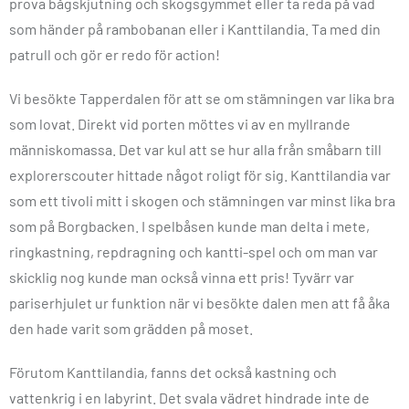
prova bågskjutning och skogsgymmet eller ta reda på vad
som händer på rambobanan eller i Kanttilandia. Ta med din
patrull och gör er redo för action!
Vi besökte Tapperdalen för att se om stämningen var lika bra
som lovat. Direkt vid porten möttes vi av en myllrande
människomassa. Det var kul att se hur alla från småbarn till
explorerscouter hittade något roligt för sig. Kanttilandia var
som ett tivoli mitt i skogen och stämningen var minst lika bra
som på Borgbacken. I spelbåsen kunde man delta i mete,
ringkastning, repdragning och kantti-spel och om man var
skicklig nog kunde man också vinna ett pris! Tyvärr var
pariserhjulet ur funktion när vi besökte dalen men att få åka
den hade varit som grädden på moset.
Förutom Kanttilandia, fanns det också kastning och
vattenkrig i en labyrint. Det svala vädret hindrade inte de