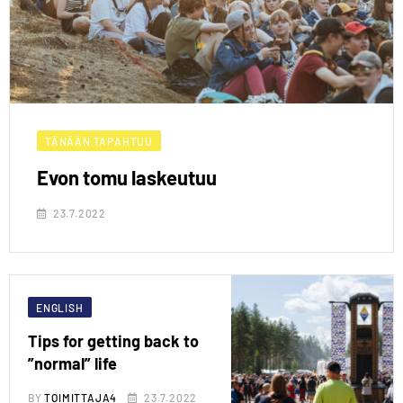
TÄNÄÄN TAPAHTUU
Evon tomu laskeutuu
23.7.2022
ENGLISH
Tips for getting back to
”normal” life
BY
TOIMITTAJA4
23.7.2022