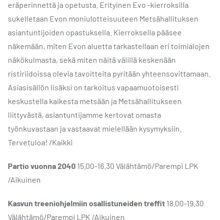
eräperinnettä ja opetusta. Erityinen Evo -kierroksilla
sukelletaan Evon moniulotteisuuteen Metsähallituksen
asiantuntijoiden opastuksella. Kierroksella pääsee
näkemään, miten Evon aluetta tarkastellaan eri toimialojen
näkökulmasta, sekä miten näitä välillä keskenään
ristiriidoissa olevia tavoitteita pyritään yhteensovittamaan.
Asiasisällön lisäksi on tarkoitus vapaamuotoisesti
keskustella kaikesta metsään ja Metsähallitukseen
liittyvästä, asiantuntijamme kertovat omasta
työnkuvastaan ja vastaavat mielellään kysymyksiin.
Tervetuloa! /Kaikki
Partio vuonna 2040
15.00-16.30 Välähtämö/Parempi LPK
/Aikuinen
Kasvun treeniohjelmiin osallistuneiden treffit
18.00-19.30
Välähtämö/Parempi LPK /Aikuinen