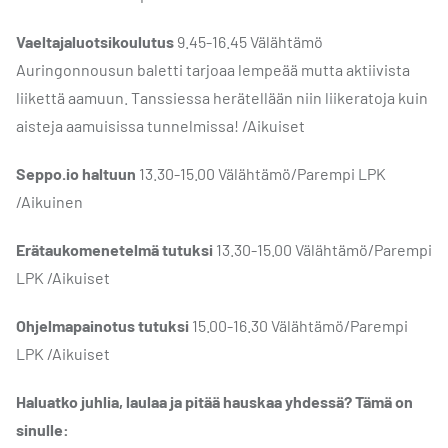
Vaeltajaluotsikoulutus
9.45-16.45 Välähtämö ​
Auringonnousun baletti tarjoaa lempeää mutta aktiivista
liikettä aamuun. Tanssiessa herätellään niin liikeratoja kuin
aisteja aamuisissa tunnelmissa! /Aikuiset
Seppo.io haltuun
13.30-15.00 Välähtämö/Parempi LPK
/Aikuinen
Erätaukomenetelmä tutuksi
13.30-15.00 Välähtämö/Parempi
LPK /Aikuiset
Ohjelmapainotus tutuksi
15.00-16.30 Välähtämö/Parempi
LPK /Aikuiset
Haluatko juhlia, laulaa ja pitää hauskaa yhdessä? Tämä on
sinulle: