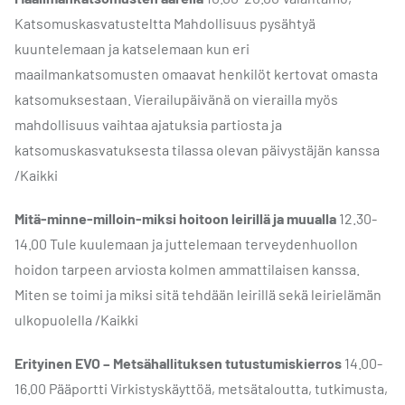
Katsomuskasvatusteltta Mahdollisuus pysähtyä
kuuntelemaan ja katselemaan kun eri
maailmankatsomusten omaavat henkilöt kertovat omasta
katsomuksestaan. Vierailupäivänä on vierailla myös
mahdollisuus vaihtaa ajatuksia partiosta ja
katsomuskasvatuksesta tilassa olevan päivystäjän kanssa
/Kaikki
Mitä-minne-milloin-miksi hoitoon leirillä ja muualla
12.30-
14.00 Tule kuulemaan ja juttelemaan terveydenhuollon
hoidon tarpeen arviosta kolmen ammattilaisen kanssa.
Miten se toimi ja miksi sitä tehdään leirillä sekä leirielämän
ulkopuolella /Kaikki
Erityinen EVO – Metsähallituksen tutustumiskierros
14.00-
16.00 Pääportti Virkistyskäyttöä, metsätaloutta, tutkimusta,