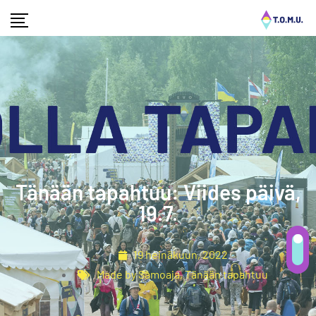
Tänään tapahtuu: Viides päivä,
19.7.
19 heinäkuun, 2022
Made by Samoaja
,
Tänään tapahtuu