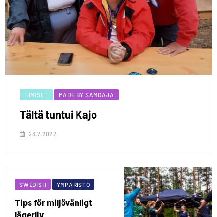
IHMISET
MADE BY SAMOAJA
Tältä tuntui Kajo
23.7.2022
SWEDISH
YMPÄRISTÖ
Tips för miljövänligt
lägerliv