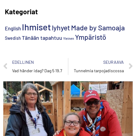
Kategoriat
Ihmiset
lyhyet
Made by Samoaja
English
Ympäristö
Tänään tapahtuu
Swedish
Yleinen
EDELLINEN
SEURAAVA
Vad händer idag? Dag 5 19.7
Tunnelmia tarpojadiscossa