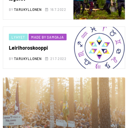
BY
TARUKYLLONEN
16.7.2022
LYHYET
MADE BY SAMOAJA
Leirihoroskooppi
BY
TARUKYLLONEN
21.7.2022