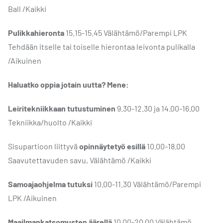
Ball /Kaikki
Pulikkahieronta
15.15-15.45 Välähtämö/Parempi LPK ​
Tehdään itselle tai toiselle hierontaa leivonta pulikalla
/Aikuinen
Haluatko oppia jotain uutta? Mene:
Leiritekniikkaan tutustuminen
9.30-12.30 ja 14.00-16.00
Tekniikka/huolto /Kaikki
Sisupartioon liittyvä
opinnäytetyö esillä
10.00-18.00
Saavutettavuden savu, Välähtämö /Kaikki
Samoajaohjelma tutuksi
10.00-11.30 Välähtämö/Parempi
LPK /Aikuinen
Maailmankatsomusten äärellä
10.00-20.00 Välähtämö,