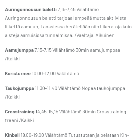
Auringonnousun baletti
7.15-7.45 Välähtämö ​
Auringonnousun baletti tarjoaa lempeää mutta aktiivista
liikettä aamuun. Tanssiessa herätellään niin liikeratoja kuin
aisteja aamuisissa tunnelmissa! /Vaeltaja, Aikuinen
Aamujumppa
7.15-7.15 Välähtämö 30min aamujumppaa
/Kaikki
Koristurnee
10.00-12.00 Välähtämö
Taukojumppa
11.30-11.40 Välähtämö Nopea taukojumppa
/Kaikki
Crosstraining
14.45-15.15 Välähtämö 30min Crosstraining
treeni /Kaikki
Kinball
18.00-19.00 Välähtämö Tutustutaan ja pelataan Kin-