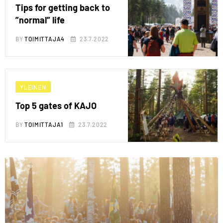
Tips for getting back to
”normal” life
BY
TOIMITTAJA4
23.7.2022
YLEINEN
Top 5 gates of KAJO
BY
TOIMITTAJA1
23.7.2022