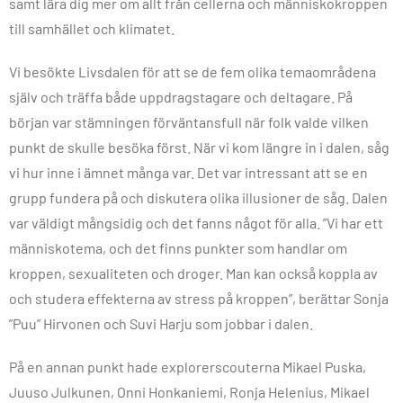
samt lära dig mer om allt från cellerna och människokroppen
till samhället och klimatet.
Vi besökte Livsdalen för att se de fem olika temaområdena
själv och träffa både uppdragstagare och deltagare. På
början var stämningen förväntansfull när folk valde vilken
punkt de skulle besöka först. När vi kom längre in i dalen, såg
vi hur inne i ämnet många var. Det var intressant att se en
grupp fundera på och diskutera olika illusioner de såg. Dalen
var väldigt mångsidig och det fanns något för alla. ”Vi har ett
människotema, och det finns punkter som handlar om
kroppen, sexualiteten och droger. Man kan också koppla av
och studera effekterna av stress på kroppen”, berättar Sonja
”Puu” Hirvonen och Suvi Harju som jobbar i dalen.
På en annan punkt hade explorerscouterna Mikael Puska,
Juuso Julkunen, Onni Honkaniemi, Ronja Helenius, Mikael