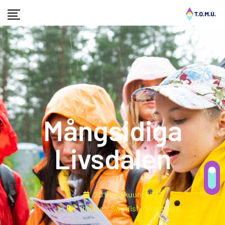
Mångsidiga
Livsdalen
20 heinäkuun, 2022
Ihmiset
,
Swedish
,
Ympäristö