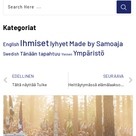
Kategoriat
Ihmiset
lyhyet
Made by Samoaja
English
Ympäristö
Tänään tapahtuu
Swedish
Yleinen
EDELLINEN
SEURAAVA
Tältä näyttää Tuike
Heittäytymässä elämälaaksossa