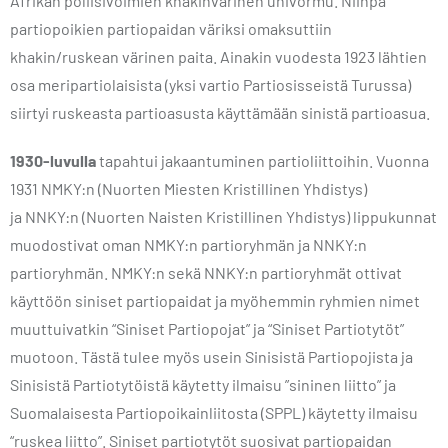
Afrikan poliisivoimien khakinvärinen univormu. Niinpä
partiopoikien partiopaidan väriksi omaksuttiin
khakin/ruskean värinen paita. Ainakin vuodesta 1923 lähtien
osa meripartiolaisista (yksi vartio Partiosisseistä Turussa)
siirtyi ruskeasta partioasusta käyttämään sinistä partioasua.
1930-luvulla
tapahtui jakaantuminen partioliittoihin. Vuonna
1931 NMKY:n (Nuorten Miesten Kristillinen Yhdistys)
ja NNKY:n (Nuorten Naisten Kristillinen Yhdistys) lippukunnat
muodostivat oman NMKY:n partioryhmän ja NNKY:n
partioryhmän. NMKY:n sekä NNKY:n partioryhmät ottivat
käyttöön siniset partiopaidat ja myöhemmin ryhmien nimet
muuttuivatkin “Siniset Partiopojat” ja “Siniset Partiotytöt”
muotoon. Tästä tulee myös usein Sinisistä Partiopojista ja
Sinisistä Partiotytöistä käytetty ilmaisu ”sininen liitto” ja
Suomalaisesta Partiopoikainliitosta (SPPL) käytetty ilmaisu
“ruskea liitto”. Siniset partiotytöt suosivat partiopaidan