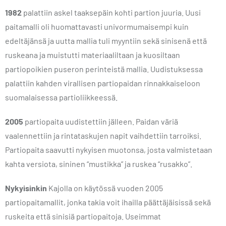
1982
palattiin askel taaksepäin kohti partion juuria. Uusi
paitamalli oli huomattavasti univormumaisempi kuin
edeltäjänsä ja uutta mallia tuli myyntiin sekä sinisenä että
ruskeana ja muistutti materiaaliltaan ja kuosiltaan
partiopoikien puseron perinteistä mallia. Uudistuksessa
palattiin kahden virallisen partiopaidan rinnakkaiseloon
suomalaisessa partioliikkeessä.
2005
partiopaita uudistettiin jälleen. Paidan väriä
vaalennettiin ja rintataskujen napit vaihdettiin tarroiksi.
Partiopaita saavutti nykyisen muotonsa, josta valmistetaan
kahta versiota, sininen “mustikka” ja ruskea “rusakko”.
Nykyisinkin
Kajolla on käytössä vuoden 2005
partiopaitamallit, jonka takia voit ihailla päättäjäisissä sekä
ruskeita että sinisiä partiopaitoja. Useimmat