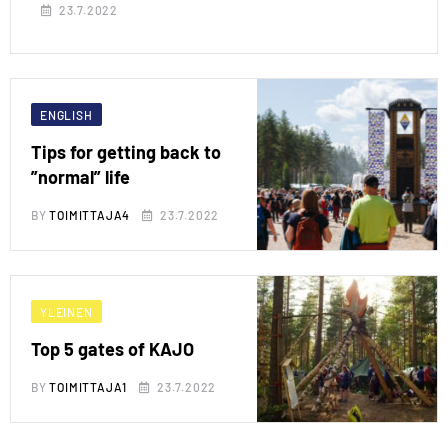
23.7.2022
ENGLISH
Tips for getting back to
”normal” life
BY
TOIMITTAJA4
23.7.2022
YLEINEN
Top 5 gates of KAJO
BY
TOIMITTAJA1
23.7.2022