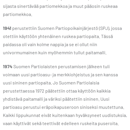
sijasta sinertävää partiomekkoa ja muut pääosin ruskeaa
partiomekkoa.
1941
perustettiin Suomen Partiopoikainjärjestö (SPJ), jossa
otettiin käyttöön yhtenäinen ruskea partiopaita. Tässä
paidassa oli vain kolme nappia ja se ei ollut niin
univormumainen kuin myöhemmin tullut paitamalli.
1974
Suomen Partiolaisten perustamisen jälkeen tuli
voimaan uusi partioasu- ja merkkiohjeistus ja sen kanssa
uusi sininen partiopaita. Jo Suomen Partiolaisia
perustettaessa 1972 päätettiin ottaa käyttöön kaikkia
yhdistävä paitamalli ja väriksi päätettiin sininen. Uusi
partioasu perustui eräpoikapuseroon siniseksi muutettuna.
Kaikki lippukunnat eivät kuitenkaan hyväksyneet uudistuksia,
vaan käyttivät sekä teettivät edelleen ruskeita puseroita.