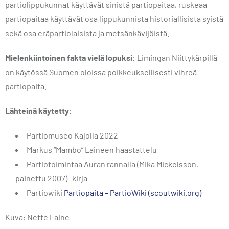
partiolippukunnat käyttävät sinistä partiopaitaa, ruskeaa
partiopaitaa käyttävät osa lippukunnista historiallisista syistä
sekä osa eräpartiolaisista ja metsänkävijöistä.
Mielenkiintoinen fakta vielä lopuksi:
Limingan Niittykärpillä
on käytössä Suomen oloissa poikkeuksellisesti vihreä
partiopaita.
Lähteinä käytetty:
Partiomuseo Kajolla 2022
Markus “Mambo” Laineen haastattelu
Partiotoimintaa Auran rannalla (Mika Mickelsson,
painettu 2007) -kirja
Partiowiki
Partiopaita – PartioWiki (scoutwiki.org)
Kuva: Nette Laine