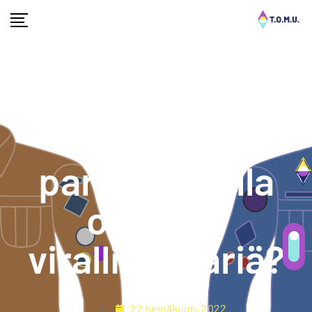
Miksi
partiopaidalla
on kaksi
virallista väriä?
22 heinäkuun, 2022