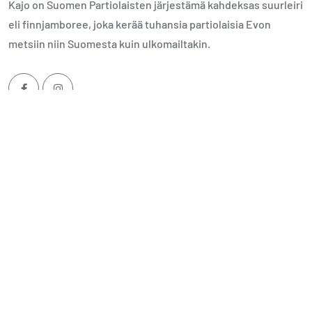
Kajo on Suomen Partiolaisten järjestämä kahdeksas suurleiri
eli finnjamboree, joka kerää tuhansia partiolaisia Evon
metsiin niin Suomesta kuin ulkomailtakin.
Kategoriat
Viimeisimmät
TÄNÄÄN TAPAHTUU
Evon tomu laskeutuu