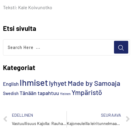
Teksti: Kale Koivunotko
Etsi sivulta
Kategoriat
Ihmiset
lyhyet
Made by Samoaja
English
Ympäristö
Tänään tapahtuu
Swedish
Yleinen
EDELLINEN
SEURAAVA
Vastuullisuus Kajolla: Rauhalaakso oivalluttaa ja näyttää esimerkkiä
Kajoneuleilla leiritunnelmaan jo tammikuusta