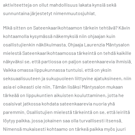
aktiviteetteja on ollut mahdollisuus lakata kynsiä sekä
sunnuntaina järjestetyt nimenmuutosjuhlat.
Mikä sitten on Sateenkaarikohtaamon tärkein tehtävä? Kävin
kohtaamolla kysymässä näkemyksiä niin ohjaajan kuin
osallistujienkin näkökulmasta. Ohjaaja Laurenzia Mäntysalon
mielestä Sateenkaarikohtaamossa tärkeintä on tehdä kaikille
näkyväksi se, että partiossa on paljon sateenkaarevia ihmisiä.
Vaikka omassa lippukunnassa tuntuisi, että on yksin
seksuaalisuuteen ja sukupuoleen liittyvine ajatuksineen, niin
asia ei oikeasti ole niin. Tämän lisäksi Mäntysalon mukaan
tärkeää on lippukuntien aikuisten kouluttaminen, jotta he
osaisivat jatkossa kohdata sateenkaarevia nuoria yhä
paremmin. Osallistujien mielestä tärkeintä on se, että leiriltä
löytyy paikka, jossa jokainen saa olla turvallisesti itsensä.
Nimensä mukaisesti kohtaamo on tärkeä paikka myös juuri