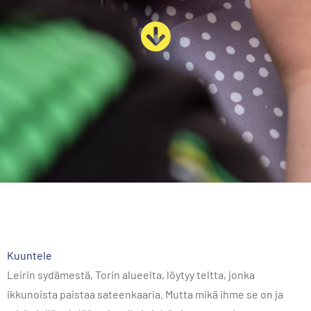
Kuuntele
Leirin sydämestä, Torin alueelta, löytyy teltta, jonka
ikkunoista paistaa sateenkaaria. Mutta mikä ihme se on ja