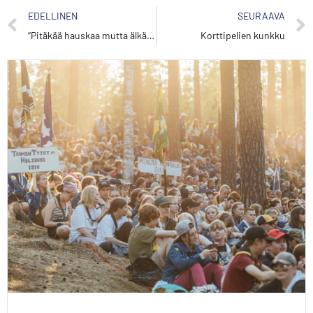
EDELLINEN
SEURAAVA
“Pitäkää hauskaa mutta älkää hölmöilkö ihan liikaa” – haastattelussa turva
Korttipelien kunkku