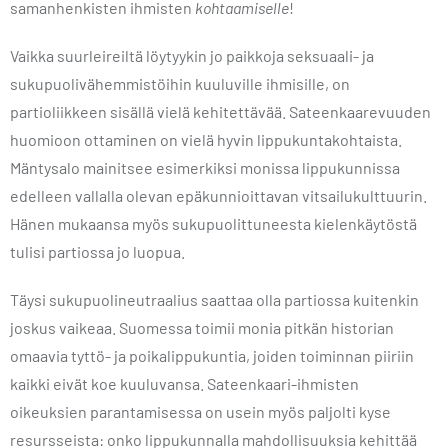
samanhenkisten ihmisten
kohtaamiselle
!
Vaikka suurleireiltä löytyykin jo paikkoja seksuaali- ja
sukupuolivähemmistöihin kuuluville ihmisille, on
partioliikkeen sisällä vielä kehitettävää. Sateenkaarevuuden
huomioon ottaminen on vielä hyvin lippukuntakohtaista.
Mäntysalo mainitsee esimerkiksi monissa lippukunnissa
edelleen vallalla olevan epäkunnioittavan vitsailukulttuurin.
Hänen mukaansa myös sukupuolittuneesta kielenkäytöstä
tulisi partiossa jo luopua.
Täysi sukupuolineutraalius saattaa olla partiossa kuitenkin
joskus vaikeaa. Suomessa toimii monia pitkän historian
omaavia tyttö- ja poikalippukuntia, joiden toiminnan piiriin
kaikki eivät koe kuuluvansa. Sateenkaari-ihmisten
oikeuksien parantamisessa on usein myös paljolti kyse
resursseista: onko lippukunnalla mahdollisuuksia kehittää