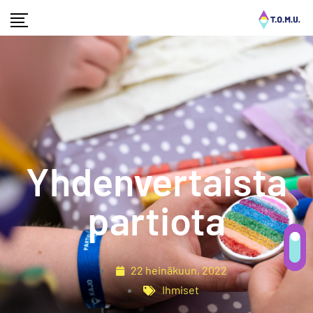
Yhdenvertaista
partiota
22 heinäkuun, 2022
Ihmiset