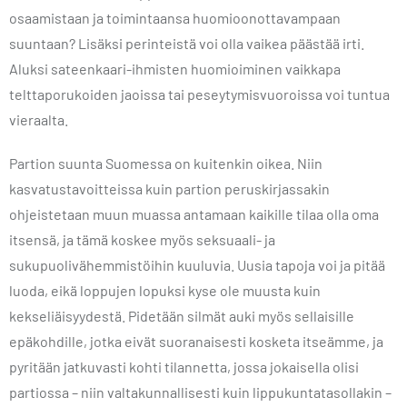
osaamistaan ja toimintaansa huomioonottavampaan
suuntaan? Lisäksi perinteistä voi olla vaikea päästää irti.
Aluksi sateenkaari-ihmisten huomioiminen vaikkapa
telttaporukoiden jaoissa tai peseytymisvuoroissa voi tuntua
vieraalta.
Partion suunta Suomessa on kuitenkin oikea. Niin
kasvatustavoitteissa kuin partion peruskirjassakin
ohjeistetaan muun muassa antamaan kaikille tilaa olla oma
itsensä, ja tämä koskee myös seksuaali- ja
sukupuolivähemmistöihin kuuluvia. Uusia tapoja voi ja pitää
luoda, eikä loppujen lopuksi kyse ole muusta kuin
kekseliäisyydestä. Pidetään silmät auki myös sellaisille
epäkohdille, jotka eivät suoranaisesti kosketa itseämme, ja
pyritään jatkuvasti kohti tilannetta, jossa jokaisella olisi
partiossa – niin valtakunnallisesti kuin lippukuntatasollakin –