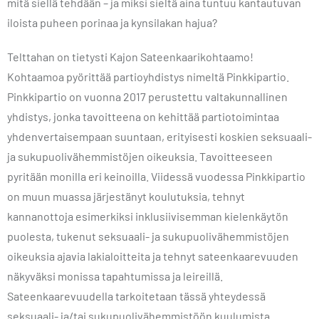
mitä siellä tehdään – ja miksi sieltä aina tuntuu kantautuvan
iloista puheen porinaa ja kynsilakan hajua?
Telttahan on tietysti Kajon Sateenkaarikohtaamo!
Kohtaamoa pyörittää partioyhdistys nimeltä Pinkkipartio.
Pinkkipartio on vuonna 2017 perustettu valtakunnallinen
yhdistys, jonka tavoitteena on kehittää partiotoimintaa
yhdenvertaisempaan suuntaan, erityisesti koskien seksuaali-
ja sukupuolivähemmistöjen oikeuksia. Tavoitteeseen
pyritään monilla eri keinoilla. Viidessä vuodessa Pinkkipartio
on muun muassa järjestänyt koulutuksia, tehnyt
kannanottoja esimerkiksi inklusiivisemman kielenkäytön
puolesta, tukenut seksuaali- ja sukupuolivähemmistöjen
oikeuksia ajavia lakialoitteita ja tehnyt sateenkaarevuuden
näkyväksi monissa tapahtumissa ja leireillä.
Sateenkaarevuudella tarkoitetaan tässä yhteydessä
seksuaali- ja/tai sukupuolivähemmistöön kuulumista.