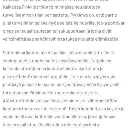
Kaikessa Pinkkipartion toiminnassa noudatetaan
turvallisemman tilan periaatteita. Pyrkimys on, että partio
olisi turvallinen paikka myös sellaisille nuorille, jotka pohtivat
omaa seksuaalisuuttaan tai sukupuoltaan ja jotka eivät
välttämättä saa pohdintoihinsa tukea muualta elämästään.
Sateenkaarikohtaamo on paikka, joka on omistettu ilolle,
avoimuudelle, oppimiselle ja hyväksynnälle. Tarjolla on
kaikenlaista ohjelmaa koulutuksista askarteluun ja
pikatreffeistä nimenvaihtojuhliin. Telttaan saa myös vain
pistäytyä paikalle lakkaamaan kynsiä, kysymään kysymyksiä
tai ostamaan Pinkkipartion sateenkaarituotteita.
Aktiviteetteihin voi osallistua jokainen, eli vähemmistöön
kuulumattomuus ei ole esteenä. Toisia kunnioittava käytös ja
avoin mieli ovat kuitenkin vaatimuslistalla, jos ohjelmaan
haluaa osallistua. Osallistujien mielestä parhaita