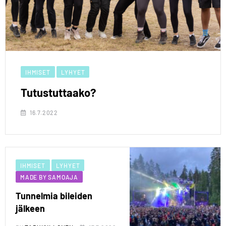
IHMISET
LYHYET
Tutustuttaako?
16.7.2022
IHMISET
LYHYET
MADE BY SAMOAJA
Tunnelmia bileiden
jälkeen