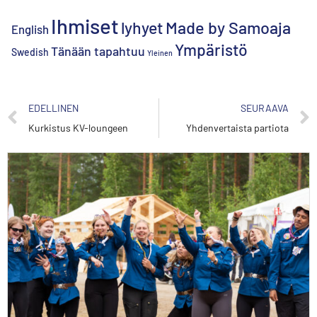
Ihmiset
lyhyet
Made by Samoaja
English
Ympäristö
Tänään tapahtuu
Swedish
Yleinen
EDELLINEN
SEURAAVA
Kurkistus KV-loungeen
Yhdenvertaista partiota