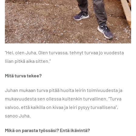
“Hei, olen Juha. Olen turvassa, tehnyt turvaa jo vuodesta
liian pitkä aika sitten.“
Mitä turva tekee?
Juhan mukaan turva pitää huolta leirin toimivuudesta ja
mukavuudesta sen ollessa kuitenkin turvallinen.
“Turva
valvoo, että kaikilla on kivaa ja leiri pysyy turvallisena”,
sanoo Juha.
Mikä on parasta työssäsi? Entä ikävintä?