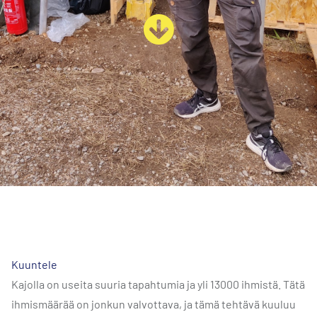
Kuuntele
Kajolla on useita suuria tapahtumia ja yli 13000 ihmistä. Tätä
ihmismäärää on jonkun valvottava, ja tämä tehtävä kuuluu