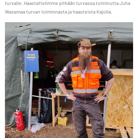
turvalle. Haastattelimme pitkään turvassa toiminutta Juha
Wasamaa turvan toiminnasta ja haasteista Kajolla.