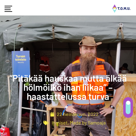
“Pitäkää hauskaa mutta älkää
hölmöilkö ihan liikaa” –
haastattelussa turva
22 heinäkuun, 2022
Ihmiset
,
Made by Samoaja