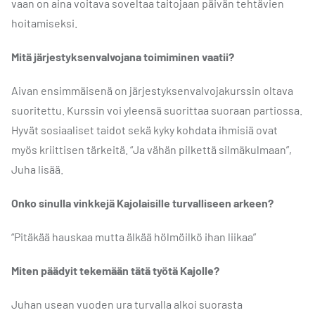
vaan on aina voitava soveltaa taitojaan päivän tehtävien
hoitamiseksi.
Mitä järjestyksenvalvojana toimiminen vaatii?
Aivan ensimmäisenä on järjestyksenvalvojakurssin oltava
suoritettu. Kurssin voi yleensä suorittaa suoraan partiossa.
Hyvät sosiaaliset taidot sekä kyky kohdata ihmisiä ovat
myös kriittisen tärkeitä. “Ja vähän pilkettä silmäkulmaan”,
Juha lisää.
Onko sinulla vinkkejä Kajolaisille turvalliseen arkeen?
“Pitäkää hauskaa mutta älkää hölmöilkö ihan liikaa”
Miten päädyit tekemään tätä työtä Kajolle?
Juhan usean vuoden ura turvalla alkoi suorasta