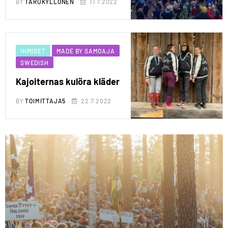
BY
TARUKYLLONEN
17.7.2022
IHMISET
MADE BY SAMOAJA
SWEDISH
Kajoiternas kulöra kläder
BY
TOIMITTAJA5
22.7.2022