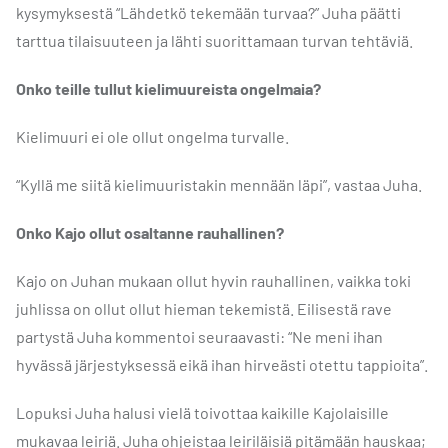
kysymyksestä “Lähdetkö tekemään turvaa?” Juha päätti
tarttua tilaisuuteen ja lähti suorittamaan turvan tehtäviä.
Onko teille tullut kielimuureista ongelmaia?
Kielimuuri ei ole ollut ongelma turvalle.
“Kyllä me siitä kielimuuristakin mennään läpi”, vastaa Juha.
Onko Kajo ollut osaltanne rauhallinen?
Kajo on Juhan mukaan ollut hyvin rauhallinen, vaikka toki
juhlissa on ollut ollut hieman tekemistä. Eilisestä rave
partystä Juha kommentoi seuraavasti: “Ne meni ihan
hyvässä järjestyksessä eikä ihan hirveästi otettu tappioita”.
Lopuksi Juha halusi vielä toivottaa kaikille Kajolaisille
mukavaa leiriä. Juha ohjeistaa leiriläisiä pitämään hauskaa;