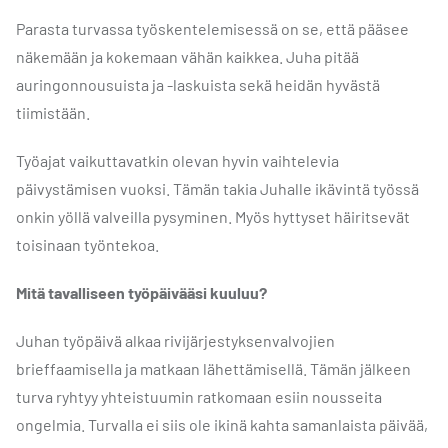
Parasta turvassa työskentelemisessä on se, että pääsee
näkemään ja kokemaan vähän kaikkea. Juha pitää
auringonnousuista ja -laskuista sekä heidän hyvästä
tiimistään.
Työajat vaikuttavatkin olevan hyvin vaihtelevia
päivystämisen vuoksi. Tämän takia Juhalle ikävintä työssä
onkin yöllä valveilla pysyminen. Myös hyttyset häiritsevät
toisinaan työntekoa.
Mitä tavalliseen työpäivääsi kuuluu?
Juhan työpäivä alkaa rivijärjestyksenvalvojien
brieffaamisella ja matkaan lähettämisellä. Tämän jälkeen
turva ryhtyy yhteistuumin ratkomaan esiin nousseita
ongelmia. Turvalla ei siis ole ikinä kahta samanlaista päivää,