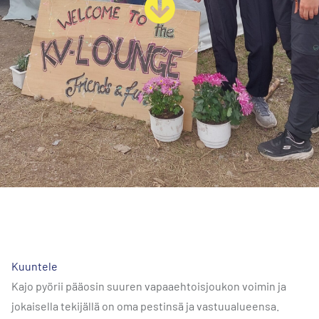
Kuuntele
Kajo pyörii pääosin suuren vapaaehtoisjoukon voimin ja
jokaisella tekijällä on oma pestinsä ja vastuualueensa.