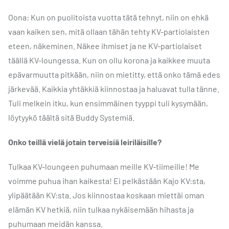
Oona: Kun on puolitoista vuotta tätä tehnyt, niin on ehkä
vaan kaiken sen, mitä ollaan tähän tehty KV-partiolaisten
eteen, näkeminen. Näkee ihmiset ja ne KV-partiolaiset
täällä KV-loungessa. Kun on ollu korona ja kaikkee muuta
epävarmuutta pitkään, niin on mietitty, että onko tämä edes
järkevää. Kaikkia yhtäkkiä kiinnostaa ja haluavat tulla tänne.
Tuli melkein itku, kun ensimmäinen tyyppi tuli kysymään,
löytyykö täältä sitä Buddy Systemiä.
Onko teillä vielä jotain terveisiä leiriläisille?
Tulkaa KV-loungeen puhumaan meille KV-tiimeille! Me
voimme puhua ihan kaikesta! Ei pelkästään Kajo KV:sta,
ylipäätään KV:sta. Jos kiinnostaa koskaan miettäi oman
elämän KV hetkiä, niin tulkaa nykäisemään hihasta ja
puhumaan meidän kanssa.