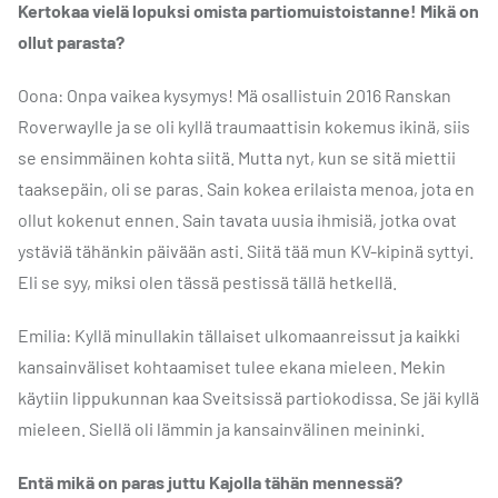
Kertokaa vielä lopuksi omista partiomuistoistanne! Mikä on
ollut parasta?
Oona: Onpa vaikea kysymys! Mä osallistuin 2016 Ranskan
Roverwaylle ja se oli kyllä traumaattisin kokemus ikinä, siis
se ensimmäinen kohta siitä. Mutta nyt, kun se sitä miettii
taaksepäin, oli se paras. Sain kokea erilaista menoa, jota en
ollut kokenut ennen. Sain tavata uusia ihmisiä, jotka ovat
ystäviä tähänkin päivään asti. Siitä tää mun KV-kipinä syttyi.
Eli se syy, miksi olen tässä pestissä tällä hetkellä.
Emilia: Kyllä minullakin tällaiset ulkomaanreissut ja kaikki
kansainväliset kohtaamiset tulee ekana mieleen. Mekin
käytiin lippukunnan kaa Sveitsissä partiokodissa. Se jäi kyllä
mieleen. Siellä oli lämmin ja kansainvälinen meininki.
Entä mikä on paras juttu Kajolla tähän mennessä?