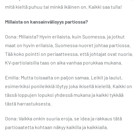
mitä kieltä puhuu tai minkä ikäinen on. Kaikki saa tulla!
Millaista on kansainvälisyys partiossa?
Oona: Millaista? Hyvin erilaista, kuin Suomessa, ja jotkut
maat on hyvin erilaisia. Suomessa nuoret johtaa partiossa.
Tää koko pointti on periaatteessa, että johtajat ovat nuoria.
KV-partiolaisilla taas on aika vanhaa porukkaa mukana.
Emilia: Mutta toisaalta on paljon samaa. Leikit ja laulut,
esimerkiksi ponileikkiä löytyy joka ikisellä kielellä. Kaikki on
tässä loppujen lopuksi yhdessä mukana ja kaikki tykkää
tästä harrastuksesta.
Oona: Vaikka onkin suuria eroja, se idea ja rakkaus tätä
partioaatetta kohtaan näkyy kaikilla ja kaikkialla.