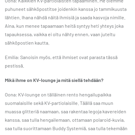
Oona: Kaikkien KV-partiolaisten tapaaminen. Me olemme
puhuneet sähköpostitse joidenkin kanssa jo tammikuusta
lähtien. Ihana nähdä näitä ihmisiä ja saada kasvoja nimille.
Aina, kun menee tapaamaan heitä syntyy heti yhteys joka
tapauksessa, vaikka ei oltu nähty ennen, vaan juteltu
sähköpostien kautta.
Emilia: Sanoisin myös, että ihmiset ovat parasta tässä
pestissä.
Mikä ihme on KV-lounge ja mitä siellä tehdään?
Oona: KV-lounge on tälläinen rento hengailupaikka
suomalaisille sekä KV-partiolaisille. Täällä saa muun
muassa glitteriä naamaan, saa rakentaa legoja kavereiden
kanssa, saa tulla hengailemaan, ottamaan polaroid-kuvia,
saa tulla suorittamaan Buddy Systemiä, saa tulla tekemään