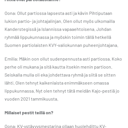
Oona: Ollut partiossa lapsesta asti ja kävin Pihtiputaan
lukion partio- ja johtajalinjan. Olen ollut myös ulkomailla
Kanderstegissä ja Islannissa vapaaehtoisena. Johdan
ryhmää lippukunnassa ja myöskin toimin tällä hetkellä
Suomen partiolaisten KVY-valiokunnan puheenjohtajana.
Emilia: Mäkin oon ollut sudenpennusta asti partiossa. Koko
perhe oli mukana ja sitä kautta itsekin menin partioon.
Seiskalla mulla oli eka johdettava ryhmä ja siitä se sitten
lähti. Olen tehnyt kaikenlaista enimmäkseen omassa
lippukunnassa. Nyt olen tehnyt tätä meidän Kajo-pestiä jo
vuoden 2021 tammikuusta.
Millaiset pestit teillä on?
Oona: KV-ystävyysmestarina ollaan huolehdittu KV-