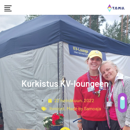
Kurkistus KV-loungeen
22 heinäkuun, 2022
Ihmiset
,
Made by Samoaja