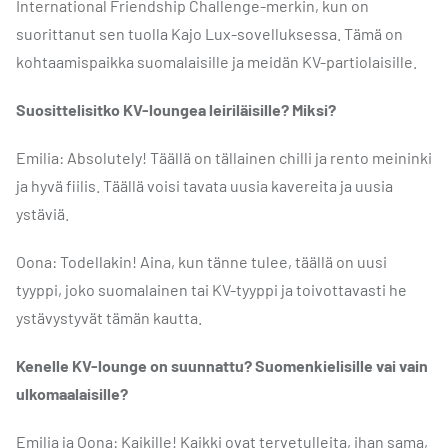
International Friendship Challenge-merkin, kun on
suorittanut sen tuolla Kajo Lux-sovelluksessa. Tämä on
kohtaamispaikka suomalaisille ja meidän KV-partiolaisille.
Suosittelisitko KV-loungea leiriläisille? Miksi?
Emilia: Absolutely! Täällä on tällainen chilli ja rento meininki
ja hyvä fiilis. Täällä voisi tavata uusia kavereita ja uusia
ystäviä.
Oona: Todellakin! Aina, kun tänne tulee, täällä on uusi
tyyppi, joko suomalainen tai KV-tyyppi ja toivottavasti he
ystävystyvät tämän kautta.
Kenelle KV-lounge on suunnattu? Suomenkielisille vai vain
ulkomaalaisille?
Emilia ja Oona: Kaikille! Kaikki ovat tervetulleita, ihan sama,