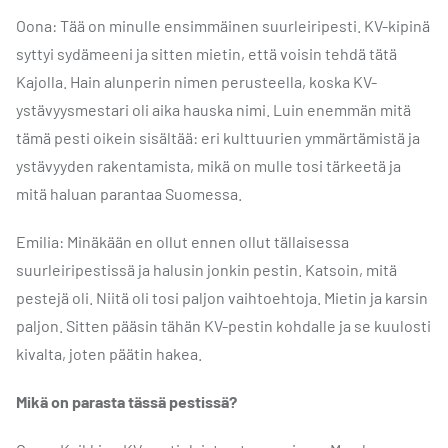
Oona: Tää on minulle ensimmäinen suurleiripesti. KV-kipinä
syttyi sydämeeni ja sitten mietin, että voisin tehdä tätä
Kajolla. Hain alunperin nimen perusteella, koska KV-
ystävyysmestari oli aika hauska nimi. Luin enemmän mitä
tämä pesti oikein sisältää: eri kulttuurien ymmärtämistä ja
ystävyyden rakentamista, mikä on mulle tosi tärkeetä ja
mitä haluan parantaa Suomessa.
Emilia: Minäkään en ollut ennen ollut tällaisessa
suurleiripestissä ja halusin jonkin pestin. Katsoin, mitä
pestejä oli. Niitä oli tosi paljon vaihtoehtoja. Mietin ja karsin
paljon. Sitten pääsin tähän KV-pestin kohdalle ja se kuulosti
kivalta, joten päätin hakea.
Mikä on parasta tässä pestissä?