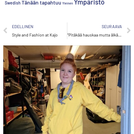
Ympäristö
Tänään tapahtuu
Swedish
Yleinen
EDELLINEN
SEURAAVA
Style and Fashion at Kajo
“Pitäkää hauskaa mutta älkää hölmöilkö ihan liikaa” – haastattelussa turva