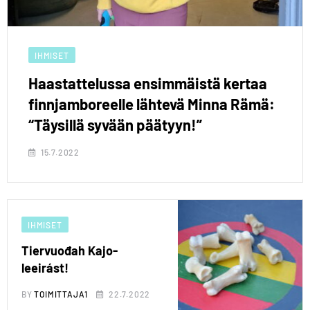
IHMISET
Haastattelussa ensimmäistä kertaa
finnjamboreelle lähtevä Minna Rämä:
“Täysillä syvään päätyyn!”
15.7.2022
IHMISET
Tiervuođah Kajo-
leeirást!
BY
TOIMITTAJA1
22.7.2022