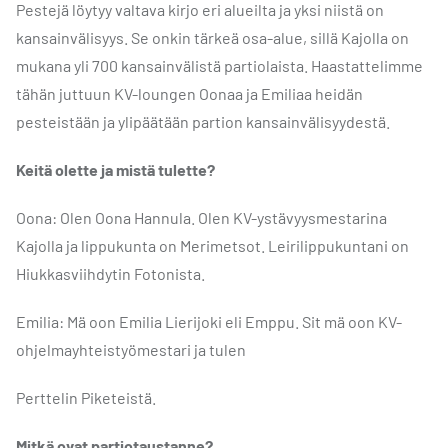
Pestejä löytyy valtava kirjo eri alueilta ja yksi niistä on
kansainvälisyys. Se onkin tärkeä osa-alue, sillä Kajolla on
mukana yli 700 kansainvälistä partiolaista. Haastattelimme
tähän juttuun KV-loungen Oonaa ja Emiliaa heidän
pesteistään ja ylipäätään partion kansainvälisyydestä.
Keitä olette ja mistä tulette?
Oona: Olen Oona Hannula. Olen KV-ystävyysmestarina
Kajolla ja lippukunta on Merimetsot. Leirilippukuntani on
Hiukkasviihdytin Fotonista.
Emilia: Mä oon Emilia Lierijoki eli Emppu. Sit mä oon KV-
ohjelmayhteistyömestari ja tulen
Perttelin Piketeistä.
Mitkä ovat partiotaustanne?