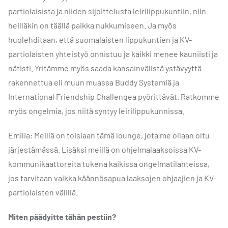
partiolaisista ja niiden sijoittelusta leirilippukuntiin, niin
heilläkin on täällä paikka nukkumiseen. Ja myös
huolehditaan, että suomalaisten lippukuntien ja KV-
partiolaisten yhteistyö onnistuu ja kaikki menee kauniisti ja
nätisti. Yritämme myös saada kansainvälistä ystävyyttä
rakennettua eli muun muassa Buddy Systemiä ja
International Friendship Challengea pyörittävät. Ratkomme
myös ongelmia, jos niitä syntyy leirilippukunnissa.
Emilia: Meillä on toisiaan tämä lounge, jota me ollaan oltu
järjestämässä. Lisäksi meillä on ohjelmalaaksoissa KV-
kommunikaattoreita tukena kaikissa ongelmatilanteissa,
jos tarvitaan vaikka käännösapua laaksojen ohjaajien ja KV-
partiolaisten välillä.
Miten päädyitte tähän pestiin?