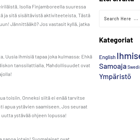
eiriläistä. Isolla Finjamboreella suuressa
 ja sitä sisältävistä aktiviteeteista. Tästä
un! Jännittääkö? Jos vastasit kyllä, jatka
Kategoriat
Ihmis
a. Uusia ihmisiä tapaa joka kulmassa: Ehkä
English
Samoaja
diskon tanssilattialla. Mahdollisuudet ovat
Swedi
jolla!
Ympäristö
 toisiin. Onneksi siitä ei enää tarvitse
eästi apua ystävien saamiseen. Jos seuraat
i uutta ystävää ohjeen lopussa!
ka sanoa jotain! Suomalaiset ovat