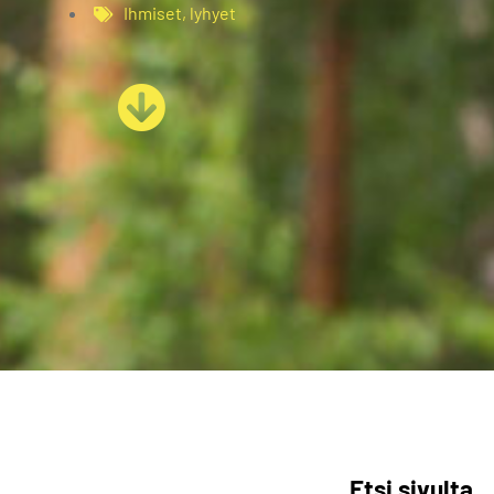
Ihmiset
,
lyhyet
Etsi sivulta