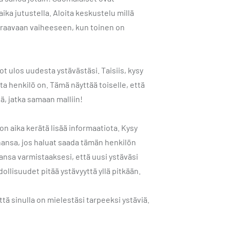
ika jutustella. Aloita keskustelu millä
seuraavaan vaiheeseen, kun toinen on
dot ulos uudesta ystävästäsi. Taisiis, kysy
ta henkilö on. Tämä näyttää toiselle, että
ä, jatka samaan malliin!
on aika kerätä lisää informaatiota. Kysy
hansa, jos haluat saada tämän henkilön
ansa varmistaaksesi, että uusi ystäväsi
ollisuudet pitää ystävyyttä yllä pitkään.
tä sinulla on mielestäsi tarpeeksi ystäviä.