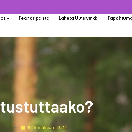
tot
Tekstaripalsta
Lähetä Uutisvinkki
Tapahtuma
tustuttaako?
16 heinäkuun, 2022