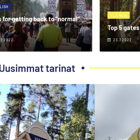
LISH
YLEINEN
s for getting back to ”normal”
Top 5 gates
.7.2022
23.7.2022
Uusimmat tarinat