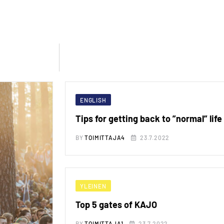
ENGLISH
Tips for getting back to ”normal” life
BY
TOIMITTAJA4
23.7.2022
YLEINEN
Top 5 gates of KAJO
BY
TOIMITTAJA1
23.7.2022