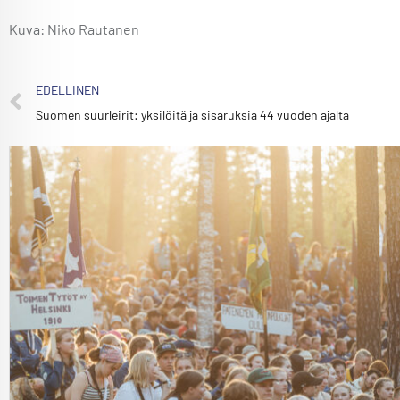
Kuva: Niko Rautanen
EDELLINEN
Suomen suurleirit: yksilöitä ja sisaruksia 44 vuoden ajalta