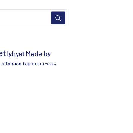
et
lyhyet
Made by
Tänään tapahtuu
sh
Yleinen