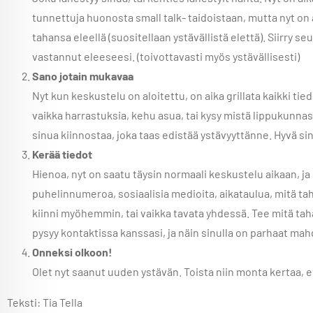
tunnettuja huonosta small talk- taidoistaan, mutta nyt on a
tahansa eleellä (suositellaan ystävällistä elettä). Siirry 
vastannut eleeseesi. (toivottavasti myös ystävällisesti)
Sano jotain mukavaa
Nyt kun keskustelu on aloitettu, on aika grillata kaikki tie
vaikka harrastuksia, kehu asua, tai kysy mistä lippukunnas
sinua kiinnostaa, joka taas edistää ystävyyttänne. Hyvä sin
Kerää tiedot
Hienoa, nyt on saatu täysin normaali keskustelu aikaan, ja 
puhelinnumeroa, sosiaalisia medioita, aikataulua, mitä ta
kiinni myöhemmin, tai vaikka tavata yhdessä. Tee mitä tah
pysyy kontaktissa kanssasi, ja näin sinulla on parhaat mahd
Onneksi olkoon!
Olet nyt saanut uuden ystävän. Toista niin monta kertaa, et
Teksti: Tia Tella