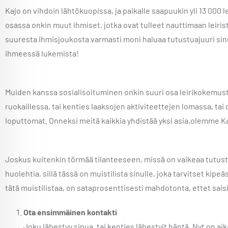
Kajo on vihdoin lähtökuopissa, ja paikalle saapuukin yli 13 000 l
osassa onkin muut ihmiset, jotka ovat tulleet nauttimaan leiristä
suuresta ihmisjoukosta varmasti moni haluaa tutustuajuuri sinu
ihmeessä lukemista!
Muiden kanssa sosialisoituminen onkin suuri osa leirikokemust
ruokaillessa, tai kenties laaksojen aktiviteettejen lomassa, tai 
loputtomat. Onneksi meitä kaikkia yhdistää yksi asia,olemme Ka
Joskus kuitenkin törmää tilanteeseen, missä on vaikeaa tutustua
huolehtia, sillä tässä on muistilista sinulle, joka tarvitset kip
tätä muistilistaa, on sataprosenttisesti mahdotonta, ettet sais
Ota ensimmäinen kontakti
Joku lähestyy sinua, tai kenties lähestyit häntä. Nyt on ai