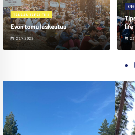
ENG
TÄNÄÄN TAPAHTUU
Tip
Evon tomu laskeutuu
life
23.7.2022
23