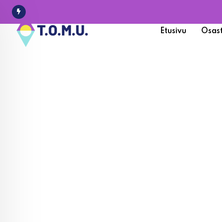
Etusivu
Osas
Bingo fö