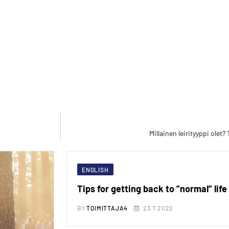
Millainen leirityyppi olet?
ENGLISH
Tips for getting back to ”normal” life
BY
TOIMITTAJA4
23.7.2022