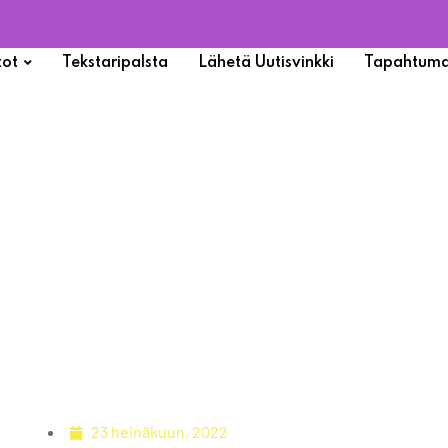
tot
Tekstaripalsta
Lähetä Uutisvinkki
Tapahtuma
r Finlandssvenskar
23 heinäkuun, 2022