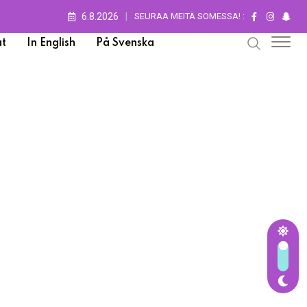
6.8.2026
SEURAA MEITÄ SOMESSA! :
t
In English
På Svenska
 2