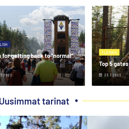
LISH
YLEINEN
s for getting back to ”normal”
Top 5 gates
.7.2022
23.7.2022
Uusimmat tarinat