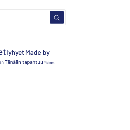
et
lyhyet
Made by
Tänään tapahtuu
sh
Yleinen