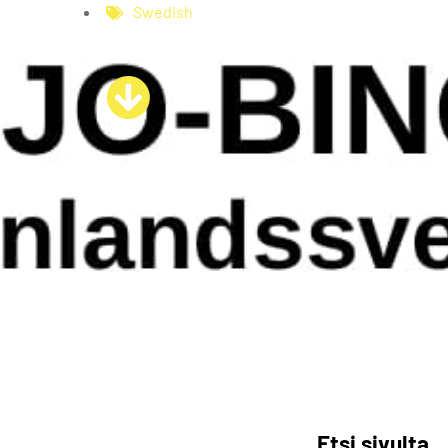
Swedish
Etsi sivulta