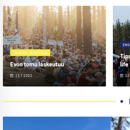
ENG
TÄNÄÄN TAPAHTUU
Tip
Evon tomu laskeutuu
life
23.7.2022
23