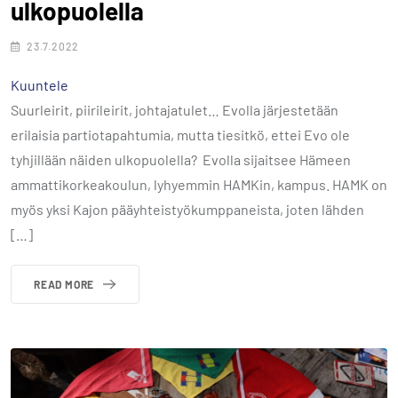
ulkopuolella
23.7.2022
Kuuntele
Suurleirit, piirileirit, johtajatulet… Evolla järjestetään
erilaisia partiotapahtumia, mutta tiesitkö, ettei Evo ole
tyhjillään näiden ulkopuolella? Evolla sijaitsee Hämeen
ammattikorkeakoulun, lyhyemmin HAMKin, kampus. HAMK on
myös yksi Kajon pääyhteistyökumppaneista, joten lähden
[…]
READ MORE