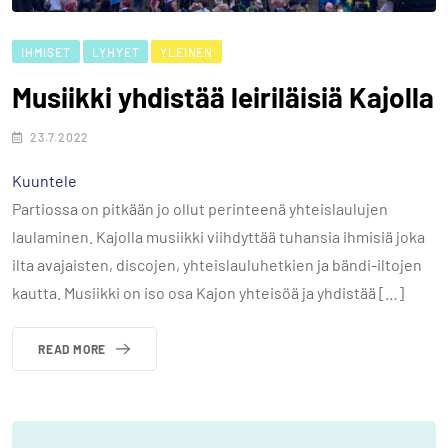
IHMISET
LYHYET
YLEINEN
Musiikki yhdistää leiriläisiä Kajolla
23.7.2022
Kuuntele
Partiossa on pitkään jo ollut perinteenä yhteislaulujen
laulaminen. Kajolla musiikki viihdyttää tuhansia ihmisiä joka
ilta avajaisten, discojen, yhteislauluhetkien ja bändi-iltojen
kautta. Musiikki on iso osa Kajon yhteisöä ja yhdistää […]
READ MORE