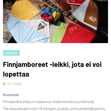
IHMISET
Finnjamboreet -leikki, jota ei voi
lopettaa
23.7.2022
Kuuntele
Finnjamboreilla on tavannut viidennestä suurleiristä
Taruksesta asti noin 15 hengen joukko, joita yhdistää partio,