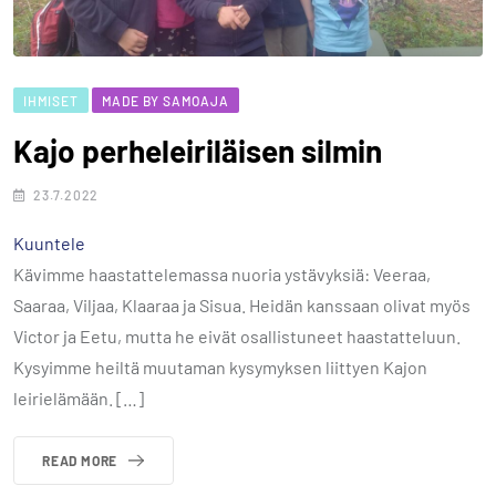
IHMISET
MADE BY SAMOAJA
Kajo perheleiriläisen silmin
23.7.2022
Kuuntele
Kävimme haastattelemassa nuoria ystävyksiä: Veeraa,
Saaraa, Viljaa, Klaaraa ja Sisua. Heidän kanssaan olivat myös
Victor ja Eetu, mutta he eivät osallistuneet haastatteluun.
Kysyimme heiltä muutaman kysymyksen liittyen Kajon
leirielämään. […]
READ MORE