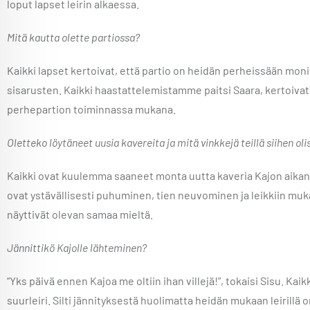
loput lapset leirin alkaessa.
Mitä kautta olette partiossa?
Kaikki lapset kertoivat, että partio on heidän perheissään mo
sisarusten. Kaikki haastattelemistamme paitsi Saara, kertoivat 
perhepartion toiminnassa mukana.
Oletteko löytäneet uusia kavereita ja mitä vinkkejä teillä siihen oli
Kaikki ovat kuulemma saaneet monta uutta kaveria Kajon aika
ovat ystävällisesti puhuminen, tien neuvominen ja leikkiin m
näyttivät olevan samaa mieltä.
Jännittikö Kajolle lähteminen?
“Yks päivä ennen Kajoa me oltiin ihan villejä!”, tokaisi Sisu. Ka
suurleiri. Silti jännityksestä huolimatta heidän mukaan leirillä on