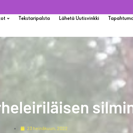
tot
Tekstaripalsta
Lähetä Uutisvinkki
Tapahtuma
heleiriläisen silmi
23 heinäkuun, 2022