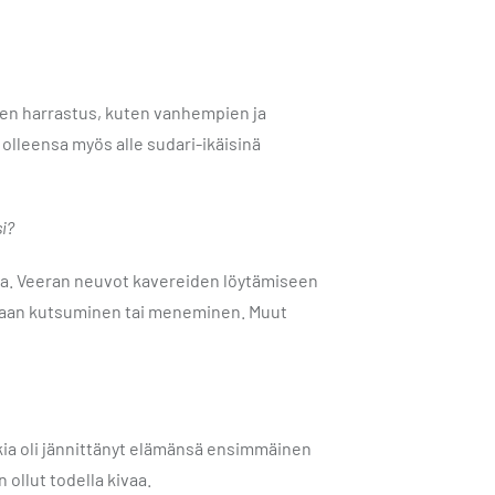
nien harrastus, kuten vanhempien ja
olleensa myös alle sudari-ikäisinä
si?
na. Veeran neuvot kavereiden löytämiseen
ukaan kutsuminen tai meneminen. Muut
ikkia oli jännittänyt elämänsä ensimmäinen
 ollut todella kivaa.