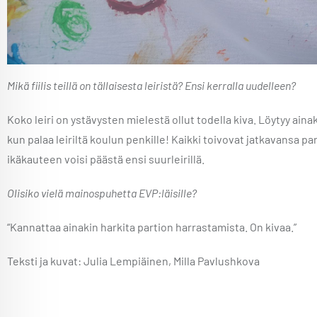
Mikä fiilis teillä on tällaisesta leiristä? Ensi kerralla uudelleen?
Koko leiri on ystävysten mielestä ollut todella kiva. Löytyy ain
kun palaa leiriltä koulun penkille! Kaikki toivovat jatkavansa pa
ikäkauteen voisi päästä ensi suurleirillä.
Olisiko vielä mainospuhetta EVP:läisille?
“Kannattaa ainakin harkita partion harrastamista. On kivaa.”
Teksti ja kuvat: Julia Lempiäinen, Milla Pavlushkova