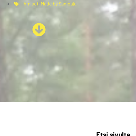
Ihmiset
,
Made by Samoaja
Etsi sivulta