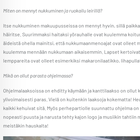
Miten on mennyt nukkuminen ja ruokailu leirillä?
Itse nukkuminen makuupusseissa on mennyt hyvin, sillä paikka o
häiritse. Suurimmaksi haitaksi yörauhalle ovat kuulemma koitu
äideistä ohella mainitsi, että nukkumaanmenoajat ovat olleet 
kuulemma mennään nukkumaan aikaisemmin. Lapset kertoivat m
lemppareita ovat olleet esimerkiksi makaronilaatikko, lihapulla
Mikä on ollut parasta ohjelmassa?
Ohjelmalaaksoissa on ehditty käymään ja kanttilaakso on ollut 
ylivoimaisesti paras. Vielä on kuitenkin laaksoja kokematta! Heu
kaikki kehuivat sitä. Myös perhepartiolle suunnattu ohjelma on ol
nopeasti puusta ja narusta tehty kajon logo ja musiikin tahtiin
meistäkin hauskalta!