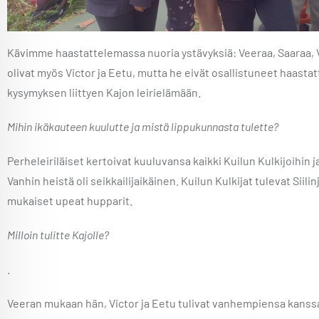
Kävimme haastattelemassa nuoria ystävyksiä: Veeraa, Saaraa, Vi
olivat myös Victor ja Eetu, mutta he eivät osallistuneet haas
kysymyksen liittyen Kajon leirielämään.
Mihin ikäkauteen kuulutte ja mistä lippukunnasta tulette?
Perheleiriläiset kertoivat kuuluvansa kaikki Kuilun Kulkijoihin j
Vanhin heistä oli seikkailijaikäinen. Kuilun Kulkijat tulevat Siilin
mukaiset upeat hupparit.
Milloin tulitte Kajolle?
.
Veeran mukaan hän, Victor ja Eetu tulivat vanhempiensa kanssa j