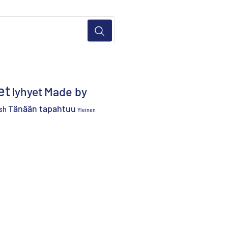
et
lyhyet
Made by
Tänään tapahtuu
sh
Yleinen