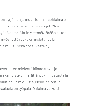
n syrjäinen ja muun leirin iltaohjelma ei
neet vessojen ovien paiskaajat. Yksi
myöhäisempiä kuin yleensä, tänään sitten
yös, että ruoka on maistunut ja
t ja muusi, sekä possukastike.
kaverusten mielestä kiinnostavin ja
rekan piste oli herättänyt kiinnostusta ja
lut heille mieluista. Meille esiteltiin
 maalauksen työpaja. Ohjelma vaikutti