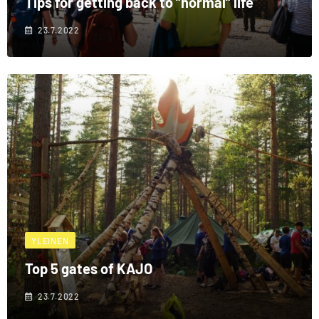
Tips for getting back to ”normal” life
23.7.2022
YLEINEN
Top 5 gates of KAJO
23.7.2022