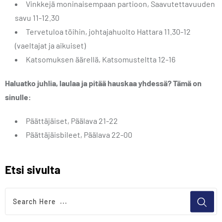
Vinkkejä moninaisempaan partioon, Saavutettavuuden
savu 11-12.30
Tervetuloa töihin, johtajahuolto Hattara 11.30-12
(vaeltajat ja aikuiset)
Katsomuksen äärellä, Katsomusteltta 12-16
Haluatko juhlia, laulaa ja pitää hauskaa yhdessä? Tämä on
sinulle:
Päättäjäiset, Päälava 21-22
Päättäjäisbileet, Päälava 22-00
Etsi sivulta