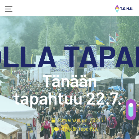
Tänään
tapahtuu 22.7.
22 heinäkuun, 2022
Tänään tapahtuu