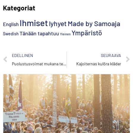
Kategoriat
Ihmiset
lyhyet
Made by Samoaja
English
Ympäristö
Tänään tapahtuu
Swedish
Yleinen
EDELLINEN
SEURAAVA
Puolustusvoimat mukana tekemässä Kajoa
Kajoiternas kulöra kläder