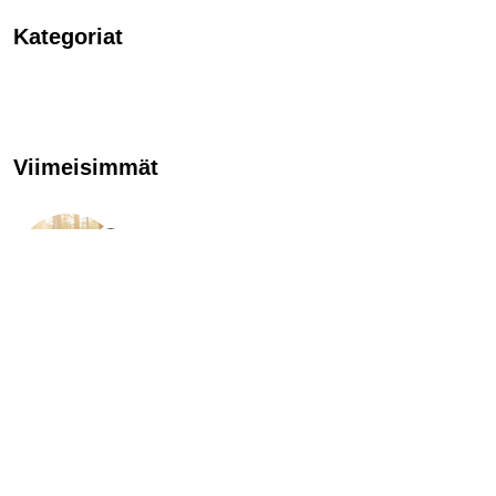
Kategoriat
Viimeisimmät
TÄNÄÄN TAPAHTUU
Evon tomu laskeutuu
23.7.2022
ENGLISH
Tips for getting back to ”normal” life
23.7.2022