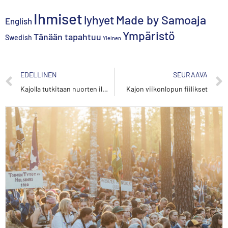
Ihmiset
lyhyet
Made by Samoaja
English
Ympäristö
Tänään tapahtuu
Swedish
Yleinen
EDELLINEN
SEURAAVA
Kajolla tutkitaan nuorten ilmasto-osaamista
Kajon viikonlopun fiilikset