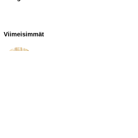
Viimeisimmät
TÄNÄÄN TAPAHTUU
Evon tomu laskeutuu
23.7.2022
ENGLISH
Tips for getting back to ”normal” life
23.7.2022