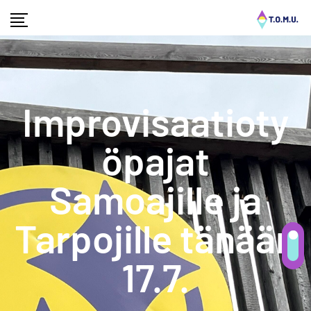
Improvisaatioty
öpajat
Samoajille ja
Tarpojille tänään
17.7.