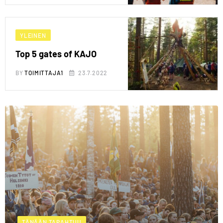
YLEINEN
Top 5 gates of KAJO
BY
TOIMITTAJA1
23.7.2022
TÄNÄÄN TAPAHTUU