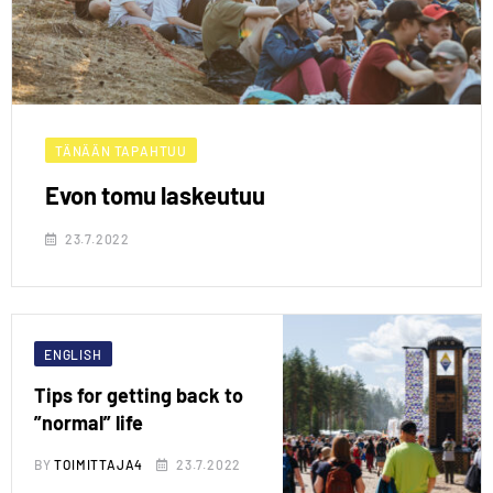
TÄNÄÄN TAPAHTUU
Evon tomu laskeutuu
23.7.2022
ENGLISH
Tips for getting back to
”normal” life
BY
TOIMITTAJA4
23.7.2022