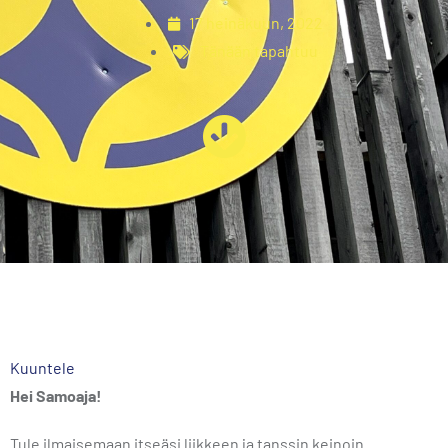
17 heinäkuun, 2022
Tänään tapahtuu
Kuuntele
Hei Samoaja!
Tule ilmaisemaan itseäsi liikkeen ja tanssin keinoin