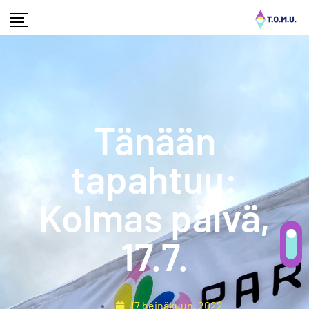
Tänään
tapahtuu:
Kolmas päivä,
17.7.
17 heinäkuun, 2022