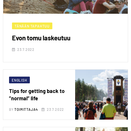
TÄNÄÄN TAPAHTUU
Evon tomu laskeutuu
23.7.2022
ENGLISH
Tips for getting back to
”normal” life
BY
TOIMITTAJA4
23.7.2022