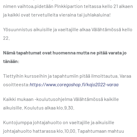
nimen vaihtoa,pidetään Pinkkipartion teltassa kello 21 alkaen
ja kaikki ovat tervetulleita vieraina tai juhlakaluina!
Yösuunnistus aikuisille ja vaeltajille alkaa Välähtämössä kello
22.
Nämä tapahtumat ovat huomenna mutta ne pitää varata jo
tänään:
Tiettyihin kursseihin ja tapahtumiin pitää ilmoittautua. Varaa
osoitteesta:
https://www.coregoshop.fi/kajo2022-varaa
Kaikki mukaan -koulutusohjelma Välähtämössä kaikille
aikuisille. Koulutus alkaa klo.9.30.
Kuntojumppa johtajahuolto on vaeltajille ja aikuisille
johtajahuolto hattarassa klo.10.00. Tapahtumaan mahtuu