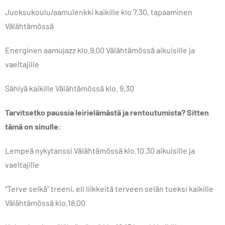
Juoksukoulu/aamulenkki kaikille klo 7.30, tapaaminen
Välähtämössä
Energinen aamujazz klo.9.00 Välähtämössä aikuisille ja
vaeltajille
Sählyä kaikille Välähtämössä klo. 9.30
Tarvitsetko paussia leirielämästä ja rentoutumista? Sitten
tämä on sinulle:
Lempeä nykytanssi Välähtämössä klo.10.30 aikuisille ja
vaeltajille
“Terve selkä” treeni, eli liikkeitä terveen selän tueksi kaikille
Välähtämössä klo.18.00