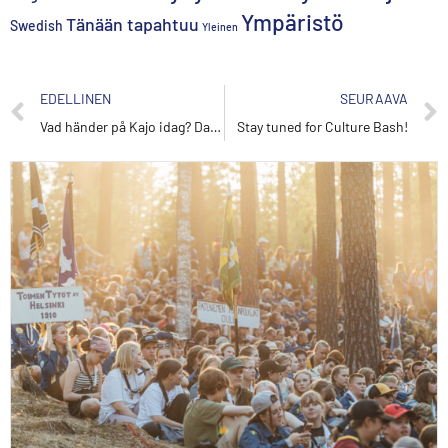
Ympäristö
Tänään tapahtuu
Swedish
Yleinen
EDELLINEN
SEURAAVA
Vad händer på Kajo idag? Dag 3 17.7
Stay tuned for Culture Bash!