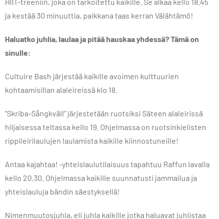
HIIT-treeniin, joka on tarkoitettu kaikille. Se alkaa kello 18.45
ja kestää 30 minuuttia, paikkana taas kerran Välähtämö!
Haluatko juhlia, laulaa ja pitää hauskaa yhdessä? Tämä on
sinulle:
Cultuire Bash järjestää kaikille avoimen kulttuurien
kohtaamisillan alaleireissä klo 18.
“Skriba-Sångkväll” järjestetään ruotsiksi Säteen alaleirissä
hiljaisessa teltassa kello 19. Ohjelmassa on ruotsinkielisten
rippileirilaulujen laulamista kaikille kiinnostuneille!
Antaa kajahtaa! -yhteislaulutilaisuus tapahtuu Raffun lavalla
kello 20.30. Ohjelmassa kaikille suunnatusti jammailua ja
yhteislauluja bändin säestyksellä!
Nimenmuutosjuhla, eli juhla kaikille jotka haluavat juhlistaa