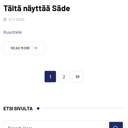
Tältä näyttää Säde
21.7.2022
Kuuntele
READ MORE
1
2
ETSI SIVULTA