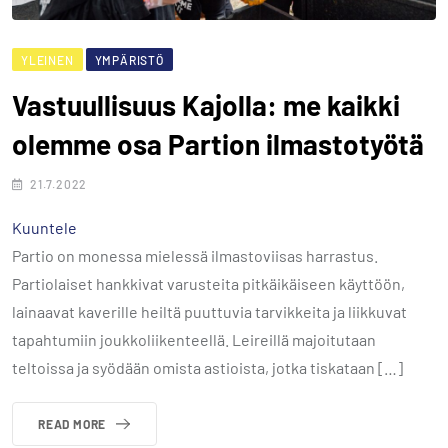
YLEINEN
YMPÄRISTÖ
Vastuullisuus Kajolla: me kaikki
olemme osa Partion ilmastotyötä
21.7.2022
Kuuntele
Partio on monessa mielessä ilmastoviisas harrastus.
Partiolaiset hankkivat varusteita pitkäikäiseen käyttöön,
lainaavat kaverille heiltä puuttuvia tarvikkeita ja liikkuvat
tapahtumiin joukkoliikenteellä. Leireillä majoitutaan
teltoissa ja syödään omista astioista, jotka tiskataan […]
READ MORE