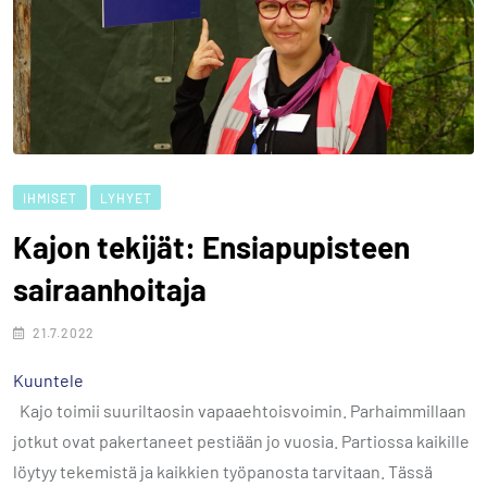
IHMISET
LYHYET
Kajon tekijät: Ensiapupisteen
sairaanhoitaja
21.7.2022
Kuuntele
Kajo toimii suuriltaosin vapaaehtoisvoimin. Parhaimmillaan
jotkut ovat pakertaneet pestiään jo vuosia. Partiossa kaikille
löytyy tekemistä ja kaikkien työpanosta tarvitaan. Tässä