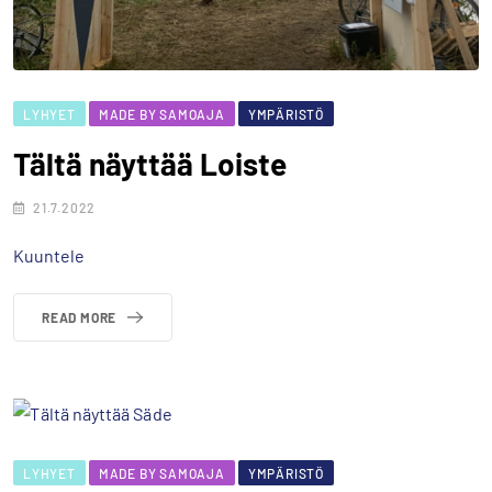
LYHYET
MADE BY SAMOAJA
YMPÄRISTÖ
Tältä näyttää Loiste
21.7.2022
Kuuntele
READ MORE
LYHYET
MADE BY SAMOAJA
YMPÄRISTÖ