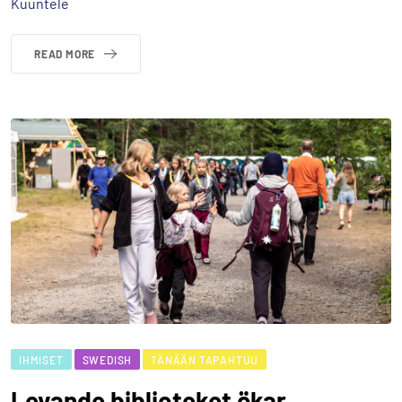
Kuuntele
READ MORE
IHMISET
SWEDISH
TÄNÄÄN TAPAHTUU
Levande biblioteket ökar