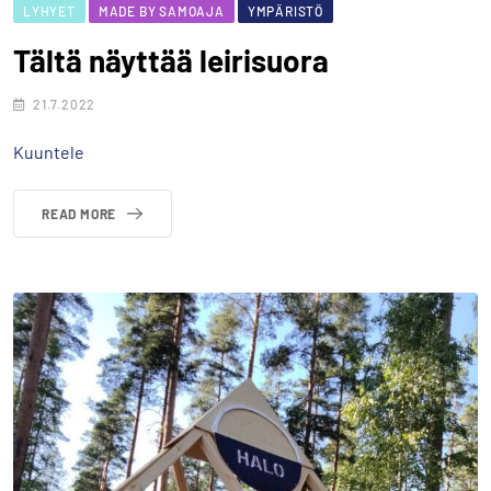
LYHYET
MADE BY SAMOAJA
YMPÄRISTÖ
Tältä näyttää leirisuora
21.7.2022
Kuuntele
READ MORE