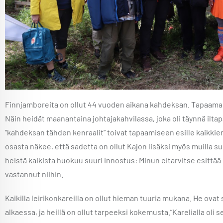
Finnjamboreita on ollut 44 vuoden aikana kahdeksan. Tapaamani
Näin heidät maanantaina johtajakahvilassa, joka oli täynnä iltap
“kahdeksan tähden kenraalit” toivat tapaamiseen esille kaikkien s
osasta näkee, että sadetta on ollut Kajon lisäksi myös muilla s
heistä kaikista huokuu suuri innostus: Minun eitarvitse esittää 
vastannut niihin.
Kaikilla leirikonkareilla on ollut hieman tuuria mukana. He ova
alkaessa, ja heillä on ollut tarpeeksi kokemusta.”Karelialla oli 