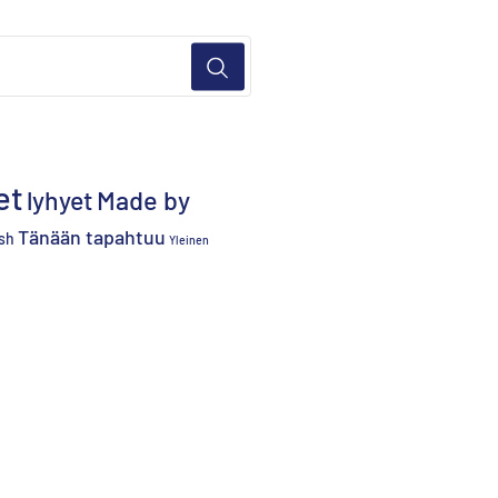
et
lyhyet
Made by
Tänään tapahtuu
sh
Yleinen