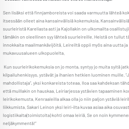
Sen lisäksi että finnjamboreista voi saada varmuutta lähteä k
itsessään olleet aina kansainvälisiä kokemuksia. Kansainvälisi
suurleiristä Kareliasta asti ja Kajollakin on ulkomailta osallist
tämäkin on oleellinen syy lähteä suurleireille. Heistä on tullu
innokkaita maailmankävijöitä. Leireiltä oppii myös aina uutta 
mukavuusalueen ulkopuolelta.
Kun suurleirikokemuksia on jo monta, syntyy jo muita syitä jat
kilpailuhenkisyys, ystävät ja ihanien hetkien luominen muille. “
mahdollistaja”, yksi konkareista toteaa. Iloa saa kahdeksan tä
että muillakin on hauskaa. Leiriarjessa ystävien tapaaminen k
leirikokemusta. Kenraaleilla alkaa olla jo niin paljon ystäviä leiril
liikkumista. Sakari Leinon yksi leiri-ilta kuvaa asiaa aika osuvast
logistiikalta(toimistolta) kohti omaa leiriä. Se on noin kymmen
neljäkymmentä!”