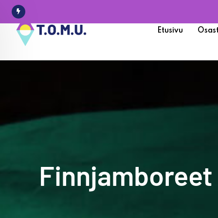
Etusivu
Osas
Finnjamboreet -