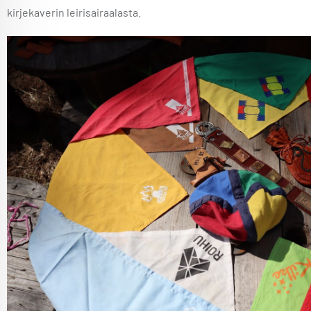
kirjekaverin leirisairaalasta.