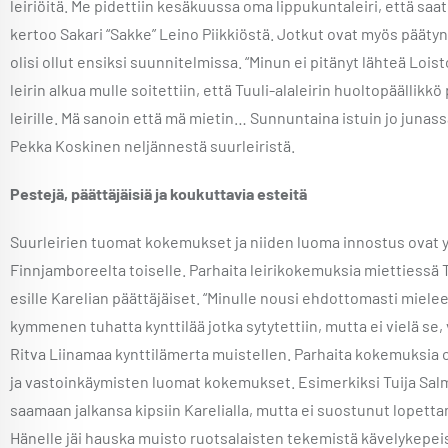
leiriöitä. Me pidettiin kesäkuussa oma lippukuntaleiri, että saatii
kertoo Sakari “Sakke” Leino Piikkiöstä. Jotkut ovat myös päätyne
olisi ollut ensiksi suunnitelmissa. “Minun ei pitänyt lähteä Lois
leirin alkua mulle soitettiin, että Tuuli-alaleirin huoltopäälli
leirille. Mä sanoin että mä mietin… Sunnuntaina istuin jo junas
Pekka Koskinen neljännestä suurleiristä.
Pestejä, päättäjäisiä ja koukuttavia esteitä
Suurleirien tuomat kokemukset ja niiden luoma innostus ovat yks
Finnjamboreelta toiselle. Parhaita leirikokemuksia miettiessä T
esille Karelian päättäjäiset. “Minulle nousi ehdottomasti mielee
kymmenen tuhatta kynttilää jotka sytytettiin, mutta ei vielä se, va
Ritva Liinamaa kynttilämerta muistellen. Parhaita kokemuksia 
ja vastoinkäymisten luomat kokemukset. Esimerkiksi Tuija Salm
saamaan jalkansa kipsiin Karelialla, mutta ei suostunut lopetta
Hänelle jäi hauska muisto ruotsalaisten tekemistä kävelykepeist