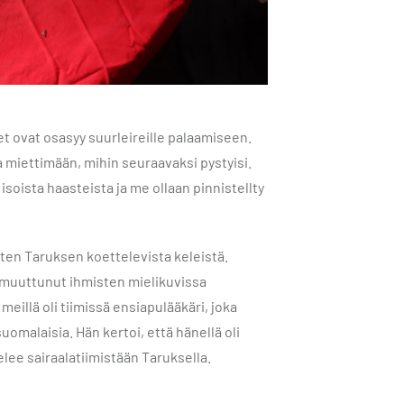
 ovat osasyy suurleireille palaamiseen.
 miettimään, mihin seuraavaksi pystyisi.
 isoista haasteista ja me ollaan pinnistellty
uten Taruksen koettelevista keleistä.
n muuttunut ihmisten mielikuvissa
meillä oli tiimissä ensiapulääkäri, joka
malaisia. Hän kertoi, että hänellä oli
lee sairaalatiimistään Taruksella.