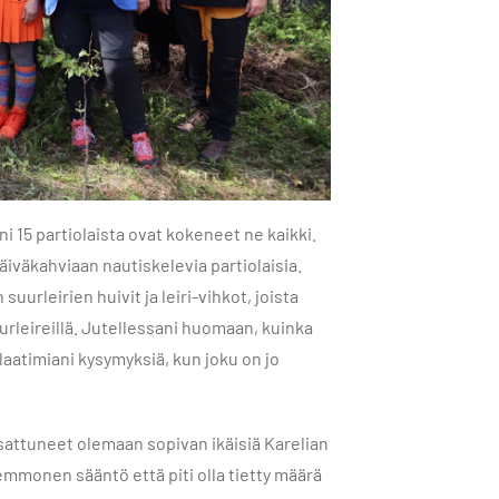
 15 partiolaista ovat kokeneet ne kaikki.
äiväkahviaan nautiskelevia partiolaisia.
uurleirien huivit ja leiri-vihkot, joista
uurleireillä. Jutellessani huomaan, kuinka
laatimiani kysymyksiä, kun joku on jo
t sattuneet olemaan sopivan ikäisiä Karelian
semmonen sääntö että piti olla tietty määrä