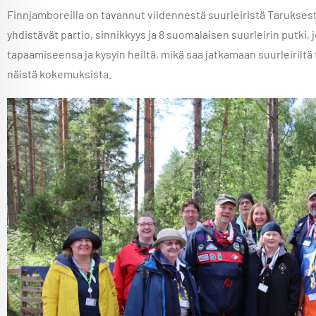
Finnjamboreilla on tavannut viidennestä suurleiristä Taruksest
yhdistävät partio, sinnikkyys ja 8 suomalaisen suurleirin putki, 
tapaamiseensa ja kysyin heiltä, mikä saa jatkamaan suurleiriltä t
näistä kokemuksista.