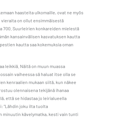
okemaan haasteita ulkomaille, ovat ne myös
ä vieraita on ollut ensimmäisestä
ujia 700. Suurleirien konkareiden mielestä
t tämän kansainvälisen kasvatuksen kautta
ja pestien kautta saa kokemuksia oman
kaa leikkiä. Näitä on muun muassa
Jossain vaiheessa sä haluat itse olla se
hden kenraalien mukaan siitä, kun näkee
orostuu olennaisena tekijänä ihanaa
lä, että se hidastaa jo leirialueella
i: “Lähdin joku ilta tuolta
en minuutin kävelymatka, kesti vain tunti