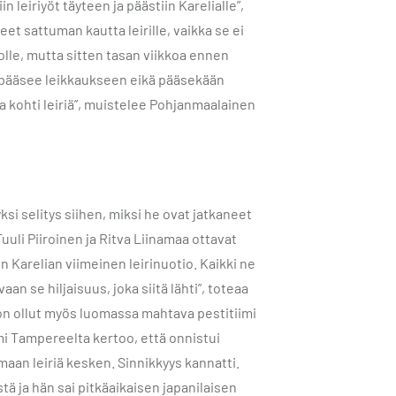
n leiriyöt täyteen ja päästiin Karelialle”,
et sattuman kautta leirille, vaikka se ei
tolle, mutta sitten tasan viikkoa ennen
kkö pääsee leikkaukseen eikä pääsekään
sa kohti leiriä”, muistelee Pohjanmaalainen
i selitys siihen, miksi he ovat jatkaneet
uuli Piiroinen ja Ritva Liinamaa ottavat
n Karelian viimeinen leirinuotio. Kaikki ne
an se hiljaisuus, joka siitä lähti”, toteaa
on ollut myös luomassa mahtava pestitiimi
i Tampereelta kertoo, että onnistui
maan leiriä kesken. Sinnikkyys kannatti.
ä ja hän sai pitkäaikaisen japanilaisen