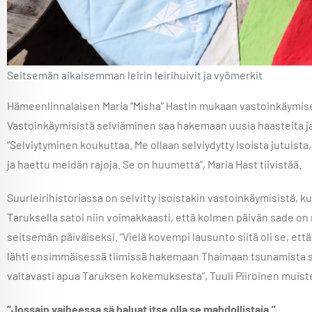
Seitsemän aikaisemman leirin leirihuivit ja vyömerkit
Hämeenlinnalaisen Maria “Misha” Hastin mukaan vastoinkäymiset
Vastoinkäymisistä selviäminen saa hakemaan uusia haasteita ja
“Selviytyminen koukuttaa. Me ollaan selviydytty isoista jutuista,
ja haettu meidän rajoja. Se on huumetta”, Maria Hast tiivistää.
Suurleirihistoriassa on selvitty isoistakin vastoinkäymisistä, k
Taruksella satoi niin voimakkaasti, että kolmen päivän sade o
seitsemän päiväiseksi. “Vielä kovempi lausunto siitä oli se, että 
lähti ensimmäisessä tiimissä hakemaan Thaimaan tsunamista suo
valtavasti apua Taruksen kokemuksesta”, Tuuli Piiroinen muiste
“Jossain vaiheessa sä haluat itse olla se mahdollistaja.”