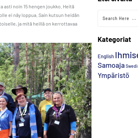
a asti noin 15 hengen joukko. Heitä
jolle ei näy loppua. Sain kutsun heidän
oiselle, ja mitä heillä on kerrottavaa
Kategoriat
Ihmis
English
Samoaja
Swedi
Ympäristö