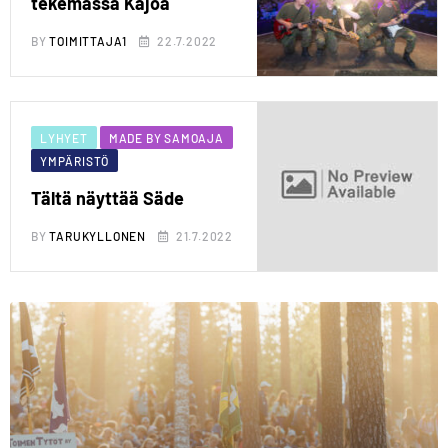
tekemässä Kajoa
BY
TOIMITTAJA1
22.7.2022
LYHYET
MADE BY SAMOAJA
YMPÄRISTÖ
Tältä näyttää Säde
BY
TARUKYLLONEN
21.7.2022