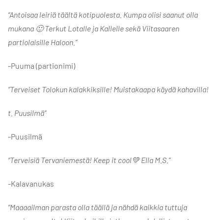
“Antoisaa leiriä täältä kotipuolesta. Kumpa olisi saanut olla
mukana 🙂 Terkut Lotalle ja Kallelle sekä Viitasaaren
partiolaisille Haloon.”
-Puuma (partionimi)
”Terveiset Tolokun kalakkiksille! Muistakaapa käydä kahavilla!
t. Puusilmä”
-Puusilmä
“Terveisiä Tervaniemestä! Keep it cool💚 Ella M.S.”
-Kalavanukas
“Maaaailman parasta olla täällä ja nähdä kaikkia tuttuja