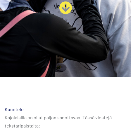
Kuuntele
Kajolaisilla on ollut paljon sanottavaa! Tässä viestejä
tekstaripalstalta: