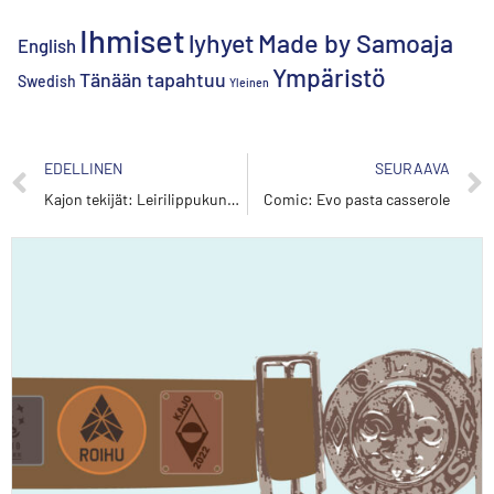
Ihmiset
lyhyet
Made by Samoaja
English
Ympäristö
Tänään tapahtuu
Swedish
Yleinen
EDELLINEN
SEURAAVA
Kajon tekijät: Leirilippukunnan ohjelmajohtaja
Comic: Evo pasta casserole