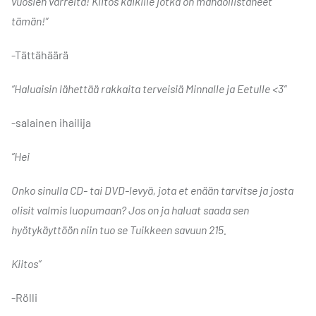
vuosien varrelta! Kiitos kaikille jotka on mahdollistaneet
tämän!”
-Tättähäärä
“Haluaisin lähettää rakkaita terveisiä Minnalle ja Eetulle <3”
-salainen ihailija
”Hei
Onko sinulla CD- tai DVD-levyä, jota et enään tarvitse ja josta
olisit valmis luopumaan? Jos on ja haluat saada sen
hyötykäyttöön niin tuo se Tuikkeen savuun 215.
Kiitos”
-Rölli