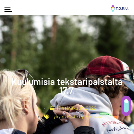
Kuulumisia tekstaripalstalta
17.7.
17 heinäkuun, 2022
lyhyet
,
Made by Samoaja