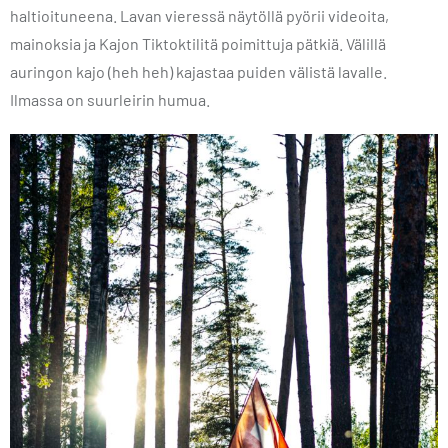
haltioituneena. Lavan vieressä näytöllä pyörii videoita,
mainoksia ja Kajon Tiktoktilitä poimittuja pätkiä. Välillä
auringon kajo (heh heh) kajastaa puiden välistä lavalle.
Ilmassa on suurleirin humua.