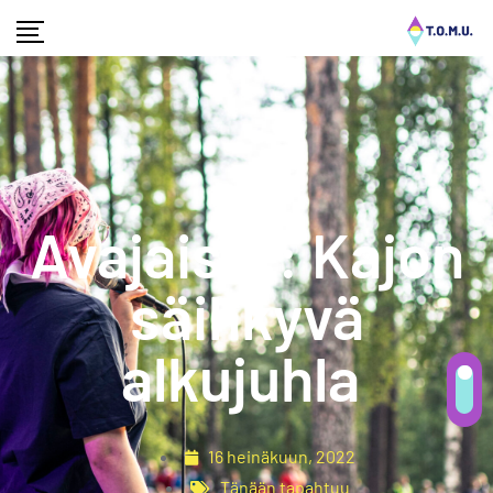
Avajaiset: Kajon
säihkyvä
alkujuhla
16 heinäkuun, 2022
Tänään tapahtuu