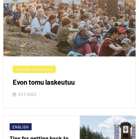
TÄNÄÄN TAPAHTUU
Evon tomu laskeutuu
23.7.2022
ENGLISH
Tips for getting back to