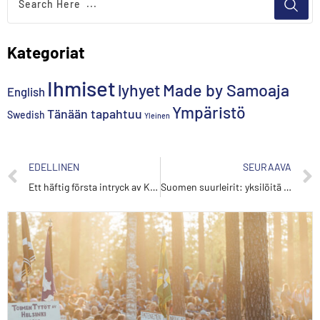
Kategoriat
Ihmiset
lyhyet
Made by Samoaja
English
Ympäristö
Tänään tapahtuu
Swedish
Yleinen
EDELLINEN
SEURAAVA
Ett häftig första intryck av Kajo
Suomen suurleirit: yksilöitä ja sisaruksia 44 vuoden ajalta