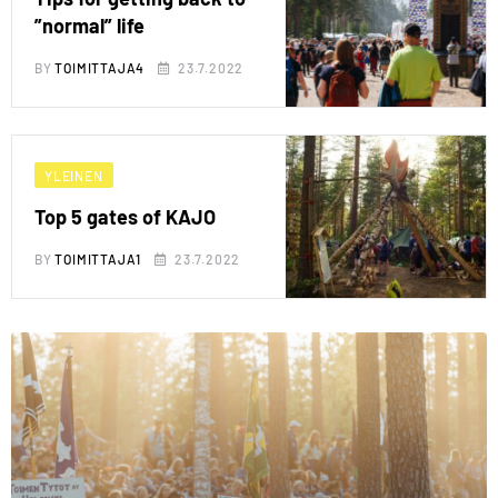
”normal” life
BY
TOIMITTAJA4
23.7.2022
YLEINEN
Top 5 gates of KAJO
BY
TOIMITTAJA1
23.7.2022