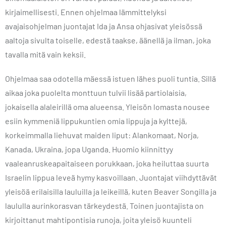
kirjaimellisesti. Ennen ohjelmaa lämmittelyksi
avajaisohjelman juontajat Ida ja Ansa ohjasivat yleisössä
aaltoja sivulta toiselle, edestä taakse, äänellä ja ilman, joka
tavalla mitä vain keksii.
Ohjelmaa saa odotella mäessä istuen lähes puoli tuntia. Sillä
aikaa joka puolelta monttuun tulvii lisää partiolaisia,
jokaisella alaleirillä oma alueensa. Yleisön lomasta nousee
esiin kymmeniä lippukuntien omia lippuja ja kylttejä,
korkeimmalla liehuvat maiden liput: Alankomaat, Norja,
Kanada, Ukraina, jopa Uganda. Huomio kiinnittyy
vaaleanruskeapaitaiseen porukkaan, joka heiluttaa suurta
Israelin lippua leveä hymy kasvoillaan. Juontajat viihdyttävät
yleisöä erilaisilla lauluilla ja leikeillä, kuten Beaver Songilla ja
laululla aurinkorasvan tärkeydestä. Toinen juontajista on
kirjoittanut mahtipontisia runoja, joita yleisö kuunteli