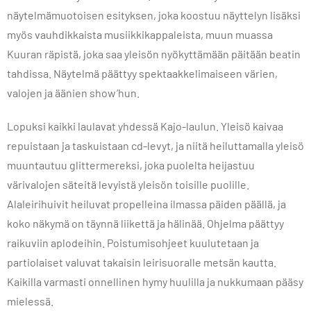
näytelmämuotoisen esityksen, joka koostuu näyttelyn lisäksi
myös vauhdikkaista musiikkikappaleista, muun muassa
Kuuran räpistä, joka saa yleisön nyökyttämään päitään beatin
tahdissa. Näytelmä päättyy spektaakkelimaiseen värien,
valojen ja äänien show’hun.
Lopuksi kaikki laulavat yhdessä Kajo-laulun. Yleisö kaivaa
repuistaan ja taskuistaan cd-levyt, ja niitä heiluttamalla yleisö
muuntautuu glittermereksi, joka puolelta heijastuu
värivalojen säteitä levyistä yleisön toisille puolille.
Alaleirihuivit heiluvat propelleina ilmassa päiden päällä, ja
koko näkymä on täynnä liikettä ja hälinää. Ohjelma päättyy
raikuviin aplodeihin. Poistumisohjeet kuulutetaan ja
partiolaiset valuvat takaisin leirisuoralle metsän kautta.
Kaikilla varmasti onnellinen hymy huulilla ja nukkumaan pääsy
mielessä.