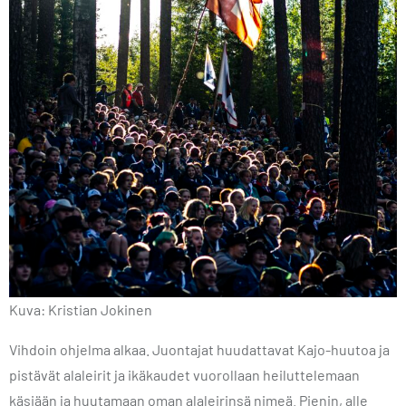
Kuva: Kristian Jokinen
Vihdoin ohjelma alkaa. Juontajat huudattavat Kajo-huutoa ja
pistävät alaleirit ja ikäkaudet vuorollaan heiluttelemaan
käsiään ja huutamaan oman alaleirinsä nimeä. Pienin, alle