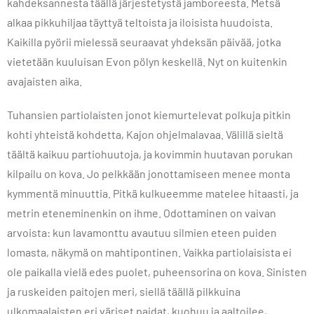
kahdeksannesta täällä järjestetystä jamboreesta. Metsä
alkaa pikkuhiljaa täyttyä teltoista ja iloisista huudoista.
Kaikilla pyörii mielessä seuraavat yhdeksän päivää, jotka
vietetään kuuluisan Evon pölyn keskellä. Nyt on kuitenkin
avajaisten aika.
Tuhansien partiolaisten jonot kiemurtelevat polkuja pitkin
kohti yhteistä kohdetta, Kajon ohjelmalavaa. Välillä sieltä
täältä kaikuu partiohuutoja, ja kovimmin huutavan porukan
kilpailu on kova. Jo pelkkään jonottamiseen menee monta
kymmentä minuuttia. Pitkä kulkueemme matelee hitaasti, ja
metrin eteneminenkin on ihme. Odottaminen on vaivan
arvoista: kun lavamonttu avautuu silmien eteen puiden
lomasta, näkymä on mahtipontinen. Vaikka partiolaisista ei
ole paikalla vielä edes puolet, puheensorina on kova. Sinisten
ja ruskeiden paitojen meri, siellä täällä pilkkuina
ulkomaalaisten eri väriset paidat, kuohuu ja aaltoilee,