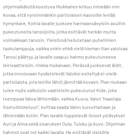
ohjelmaikäisitä koostuva Hiukkanen kirkuu nimeään niin
kovaa, että nyreimmänkin partiolaisen kasvoille leviää
hymynkare. Kohta lavalle juoksee harmaansävyisiin asuihin
pukeutuneita tanssijoita, jotka esittävät herkän mutta
voimakkaan tanssin. Yleisössä heilutetaan puhelimien
taskulamppuja, vaikka onkin ehkä vielä hieman liian valoisaa.
Tanssi päättyy, ja lavalle saapuu hahmo pukeutuneena
leirivaatteisiin, rinkka mukanaan. Perässä juoksevat äidit,
jotka innoissaan hyvästelevät Valoksi esiteltyä ei-vielä-
partiolaista, jota leirille lähtö jännittää kovasti. Pian mukaan
tulee myös valkoisiin vaatteisiin pukeutunut Kide, joka
tsemppaa Valoa lähtemään, vaikka Kuura, Valon ”haastaja
itsetutkiskeluun”, koittaa saada Valon luovuttamaan ja
lähtemään kotiin. Pian lavalle hyppelevät iloiset ystävykset
Auri ja Alina sekä sisarukset Oula, Tuisku ja Auvo. Ohjelman
hahmot ovat nyt kaikki lavalla. He esittävät yleisölle