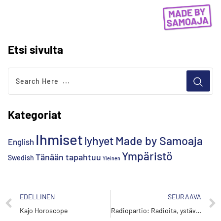
Etsi sivulta
Kategoriat
Ihmiset
lyhyet
Made by Samoaja
English
Ympäristö
Tänään tapahtuu
Swedish
Yleinen
EDELLINEN
SEURAAVA
Kajo Horoscope
Radiopartio: Radioita, ystäviä ja kansainvälisyyttä