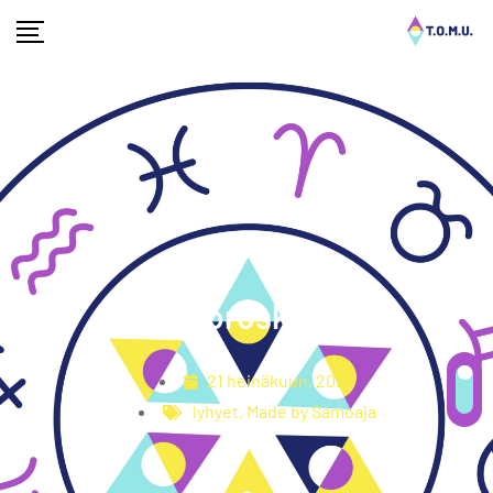
Leirihoroskooppi
21 heinäkuun, 2022
lyhyet
,
Made by Samoaja