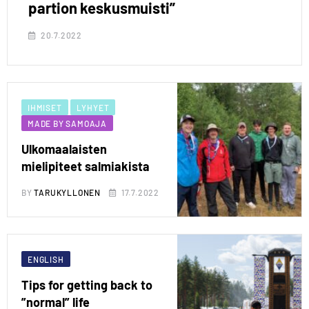
partion keskusmuisti”
20.7.2022
IHMISET
LYHYET
MADE BY SAMOAJA
Ulkomaalaisten
mielipiteet salmiakista
BY
TARUKYLLONEN
17.7.2022
ENGLISH
Tips for getting back to
”normal” life