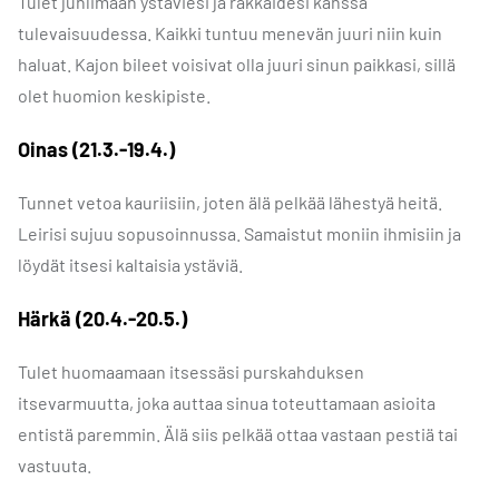
Tulet juhlimaan ystäviesi ja rakkaidesi kanssa
tulevaisuudessa. Kaikki tuntuu menevän juuri niin kuin
haluat. Kajon bileet voisivat olla juuri sinun paikkasi, sillä
olet huomion keskipiste.
Oinas (21.3.-19.4.)
Tunnet vetoa kauriisiin, joten älä pelkää lähestyä heitä.
Leirisi sujuu sopusoinnussa. Samaistut moniin ihmisiin ja
löydät itsesi kaltaisia ystäviä.
Härkä (20.4.-20.5.)
Tulet huomaamaan itsessäsi purskahduksen
itsevarmuutta, joka auttaa sinua toteuttamaan asioita
entistä paremmin. Älä siis pelkää ottaa vastaan pestiä tai
vastuuta.